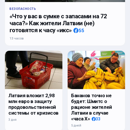
БЕЗОПАСНОСТЬ
«Что у вас в сумке с запасами на 72
часа?» Как жители Латвии (не)
готовятся к часу «икс»
55
13 часов
Латвия вложит 2,98
Бананов точно не
млн евро в защиту
будет: Шмитс о
продовольственной
рационе жителей
системы от кризисов
Латвии в случае
«часа Х»
33
3 дня
5 дней