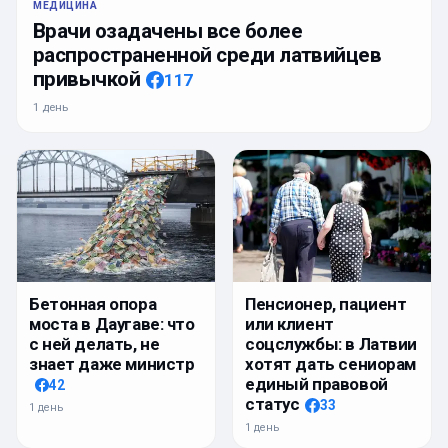
МЕДИЦИНА
Врачи озадачены все более
распространенной среди латвийцев
привычкой
117
1 день
Бетонная опора
Пенсионер, пациент
моста в Даугаве: что
или клиент
с ней делать, не
соцслужбы: в Латвии
знает даже министр
хотят дать сениорам
единый правовой
42
статус
33
1 день
1 день