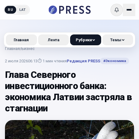
RU
LAT
Главная
Лента
Рубрики
Темы
Главная
/
Бизнес
2 июля 2026
06:13
⏱
1
мин чтения
Редакция PRESS
#
Экономика
Глава Северного
инвестиционного банка:
экономика Латвии застряла в
стагнации