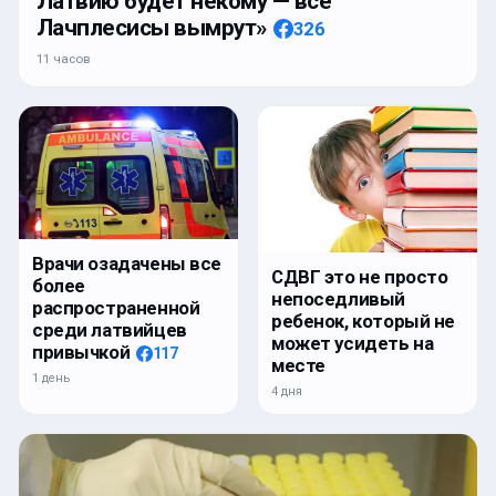
Латвию будет некому — все
Лачплесисы вымрут»
326
11 часов
Врачи озадачены все
СДВГ это не просто
более
непоседливый
распространенной
ребенок, который не
среди латвийцев
может усидеть на
привычкой
117
месте
1 день
4 дня