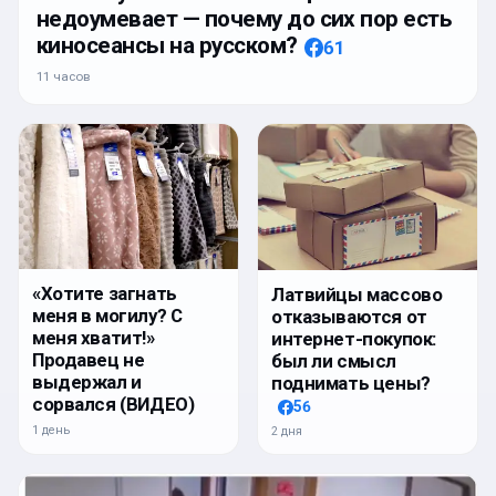
недоумевает — почему до сих пор есть
киносеансы на русском?
61
11 часов
«Хотите загнать
Латвийцы массово
меня в могилу? С
отказываются от
меня хватит!»
интернет-покупок:
Продавец не
был ли смысл
выдержал и
поднимать цены?
сорвался (ВИДЕО)
56
1 день
2 дня