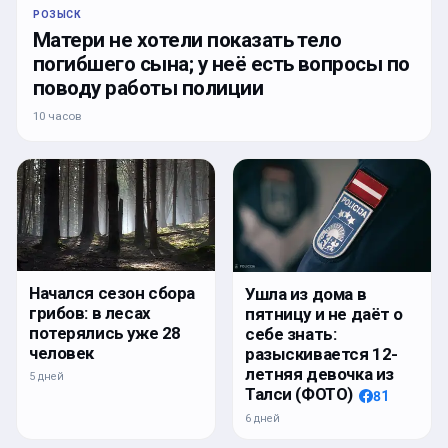
РОЗЫСК
Матери не хотели показать тело
погибшего сына; у неё есть вопросы по
поводу работы полиции
10 часов
Начался сезон сбора
Ушла из дома в
грибов: в лесах
пятницу и не даёт о
потерялись уже 28
себе знать:
человек
разыскивается 12-
летняя девочка из
5 дней
Талси (ФОТО)
81
6 дней