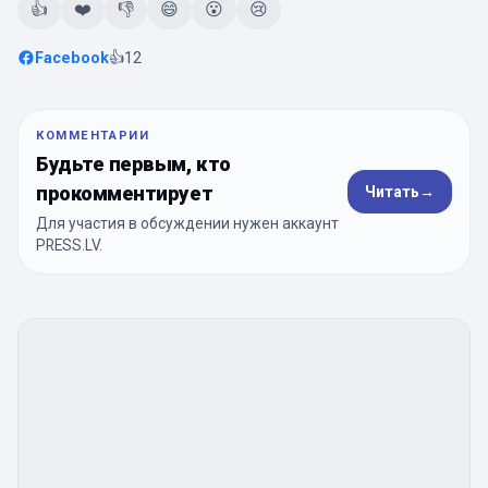
👍
❤️
👎
😄
😮
😢
Facebook
👍
12
КОММЕНТАРИИ
Будьте первым, кто
прокомментирует
Читать
→
Для участия в обсуждении нужен аккаунт
PRESS.LV.