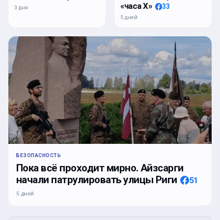
«часа Х»
33
3 дня
5 дней
БЕЗОПАСНОСТЬ
Пока всё проходит мирно. Айзсарги
начали патрулировать улицы Риги
51
5 дней