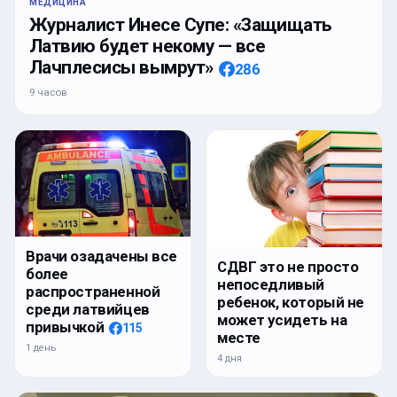
МЕДИЦИНА
Журналист Инесе Супе: «Защищать
Латвию будет некому — все
Лачплесисы вымрут»
286
9 часов
Врачи озадачены все
СДВГ это не просто
более
непоседливый
распространенной
ребенок, который не
среди латвийцев
может усидеть на
привычкой
115
месте
1 день
4 дня