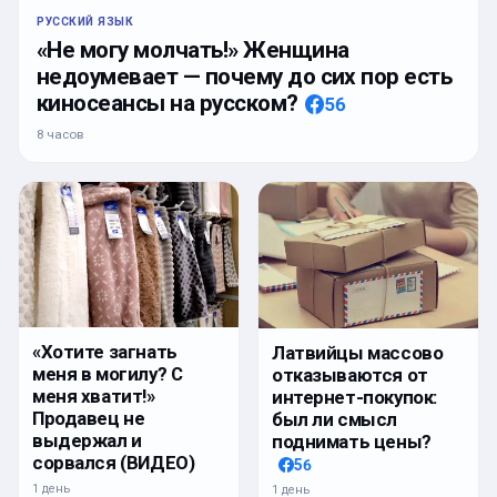
РУССКИЙ ЯЗЫК
«Не могу молчать!» Женщина
недоумевает — почему до сих пор есть
киносеансы на русском?
56
8 часов
«Хотите загнать
Латвийцы массово
меня в могилу? С
отказываются от
меня хватит!»
интернет-покупок:
Продавец не
был ли смысл
выдержал и
поднимать цены?
сорвался (ВИДЕО)
56
1 день
1 день