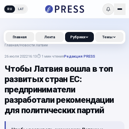
RU
LAT
Главная
Лента
Рубрики
Темы
Главная
/
Новости Латвии
26 июля 2022
16:13
⏱
1
мин чтения
Редакция PRESS
Чтобы Латвия вошла в топ
развитых стран ЕС:
предприниматели
разработали рекомендации
для политических партий