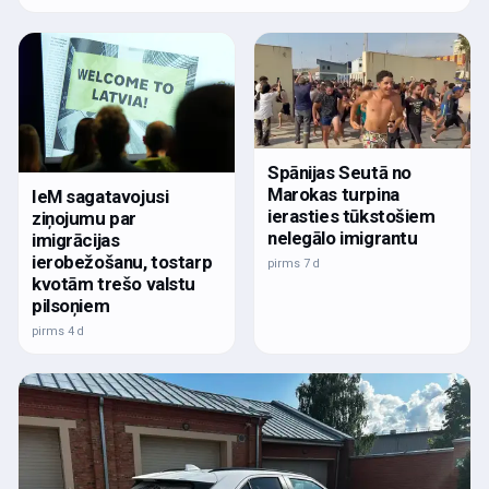
Spānijas Seutā no
Marokas turpina
IeM sagatavojusi
ierasties tūkstošiem
ziņojumu par
nelegālo imigrantu
imigrācijas
ierobežošanu, tostarp
pirms 7 d
kvotām trešo valstu
pilsoņiem
pirms 4 d