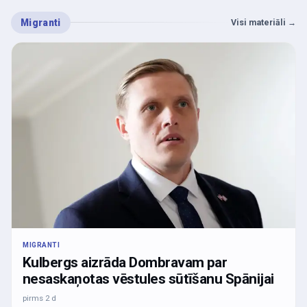
Migranti
Visi materiāli
→
MIGRANTI
Kulbergs aizrāda Dombravam par
nesaskaņotas vēstules sūtīšanu Spānijai
pirms 2 d