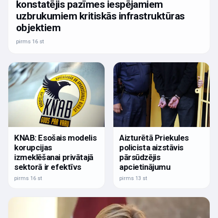
konstatējis pazīmes iespējamiem
uzbrukumiem kritiskās infrastruktūras
objektiem
pirms 16 st
KNAB: Esošais modelis
Aizturētā Priekules
korupcijas
policista aizstāvis
izmeklēšanai privātajā
pārsūdzējis
sektorā ir efektīvs
apcietinājumu
pirms 16 st
pirms 13 st