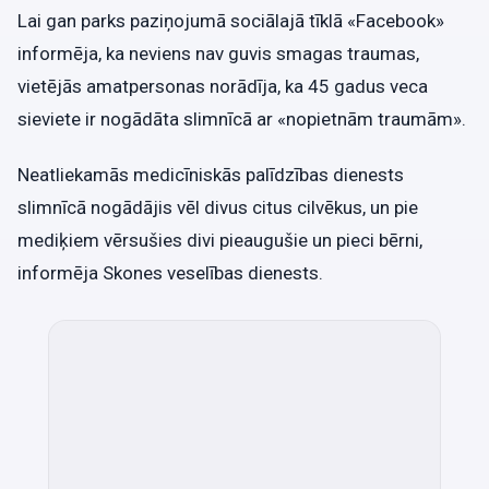
Lai gan parks paziņojumā sociālajā tīklā «Facebook»
informēja, ka neviens nav guvis smagas traumas,
vietējās amatpersonas norādīja, ka 45 gadus veca
sieviete ir nogādāta slimnīcā ar «nopietnām traumām».
Neatliekamās medicīniskās palīdzības dienests
slimnīcā nogādājis vēl divus citus cilvēkus, un pie
mediķiem vērsušies divi pieaugušie un pieci bērni,
informēja Skones veselības dienests.