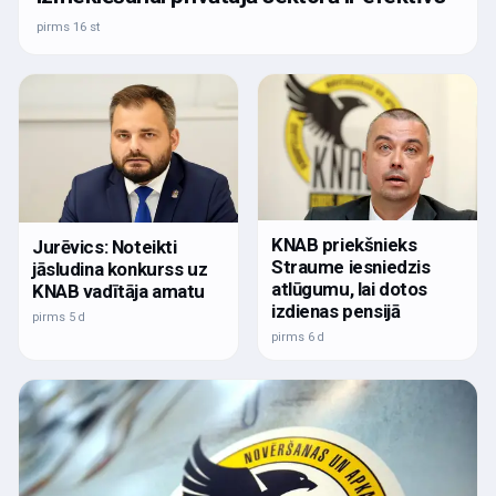
pirms 16 st
KNAB priekšnieks
Jurēvics: Noteikti
Straume iesniedzis
jāsludina konkurss uz
atlūgumu, lai dotos
KNAB vadītāja amatu
izdienas pensijā
pirms 5 d
pirms 6 d