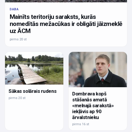
DABA
Mainīts teritoriju saraksts, kurās
nomedītās mežacūkas ir obligāti jāizmeklē
uz ĀCM
pirms 20 st
Sākas solārais rudens
Dombrava kopš
pirms 20 st
stāšanās amatā
«melnajā sarakstā»
iekļāvis ap 90
ārvalstnieku
pirms 16 st