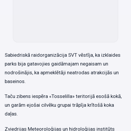
Sabiedriskā raidorganizācija SVT vēstīja, ka izklaides
parks bija gatavojies gaidāmajam negaisam un
nodrošinājis, ka apmeklētāji neatrodas atrakcijās un
baseinos.
Taču zibens iespēra «Tosselilla» teritorijā esošā kokā,
un garām ejošai cilvēku grupai trāpīja krītošā koka
daļas.
Zviedrijas Meteoroloģijas un hidroloģijas institūts