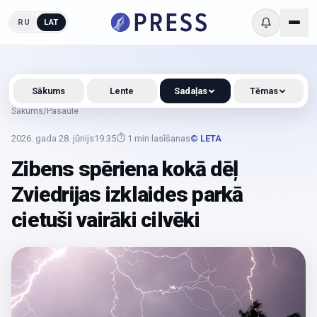
RU
LAT
Sākums
Lente
Sadaļas
Tēmas
Sākums
/
Pasaule
2026. gada 28. jūnijs
19:35
⏱
1
min lasīšanas
© LETA
Zibens spēriena kokā dēļ
Zviedrijas izklaides parkā
cietuši vairāki cilvēki