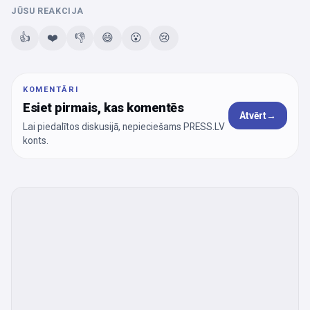
JŪSU REAKCIJA
👍
❤️
👎
😄
😮
😢
KOMENTĀRI
Esiet pirmais, kas komentēs
Atvērt
→
Lai piedalītos diskusijā, nepieciešams PRESS.LV
konts.