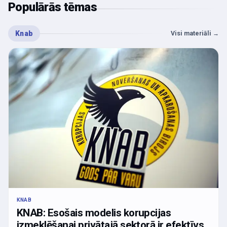
Populārās tēmas
Knab
Visi materiāli
→
KNAB
KNAB: Esošais modelis korupcijas
izmeklēšanai privātajā sektorā ir efektīvs