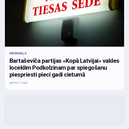
KRIMINĀLS
Bartaševiča partijas «Kopā Latvijai» valdes
loceklim Podkolzinam par spiegošanu
piespriesti pieci gadi cietumā
pirms 1 ned