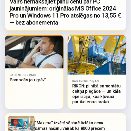
Vairs nemaksājiet pilnu cenu par PC
jauninājumiem: oriģinālas MS Office 2024
Pro un Windows 11 Pro atslēgas no 13,55 €
— bez abonementa
PARTNERU ZIŅAS
Pamodās jau grāvī…
PARTNERU ZIŅAS
RIKON: pilnībā samontētu
celtņu piegāde — unikāla
operācija, kas kļuvusi
par ikdienas praksi
“Maxima” izvērš vēsturē lielāko cenu
samazināšanu vairāk kā 8000 precēm