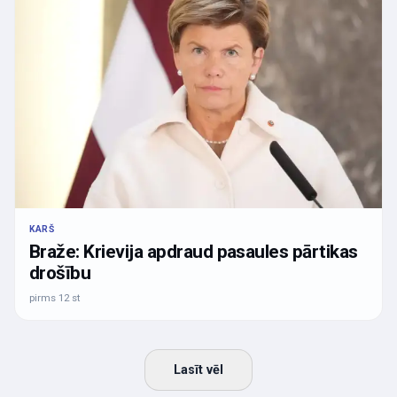
KARŠ
Braže: Krievija apdraud pasaules pārtikas
drošību
pirms 12 st
Lasīt vēl