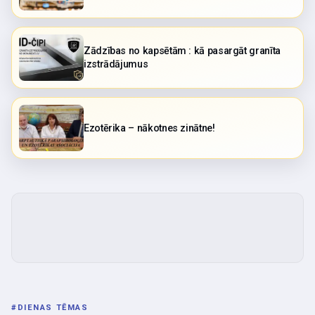
Zādzības no kapsētām : kā pasargāt granīta
izstrādājumus
Ezotērika – nākotnes zinātne!
#
DIENAS TĒMAS