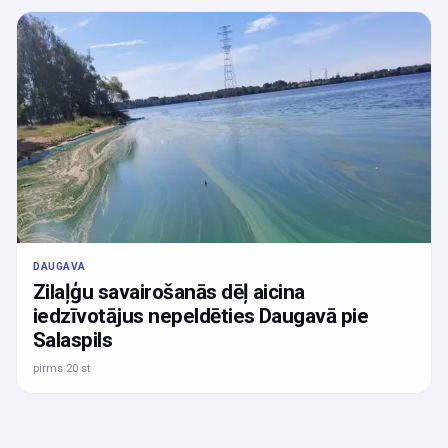
DAUGAVA
Zilaļģu savairošanās dēļ aicina
iedzīvotājus nepeldēties Daugavā pie
Salaspils
pirms 20 st