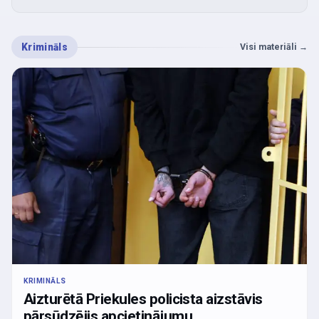
Krimināls
Visi materiāli
→
KRIMINĀLS
Aizturētā Priekules policista aizstāvis
pārsūdzējis apcietinājumu