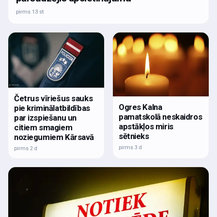
pirms 13 st
Četrus vīriešus sauks
Ogres Kalna
pie kriminālatbildības
pamatskolā neskaidros
par izspiešanu un
apstākļos miris
citiem smagiem
sētnieks
noziegumiem Kārsavā
pirms 3 d
pirms 2 d