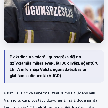
Piektdien Valmierā ugunsgrēka dēļ no
dzīvojamās mājas evakuēti 30 cilvēki, aģentūru
LETA informēja Valsts ugunsdzēsības un
glābšanas dienestā (VUGD).
Plkst. 10.17 tika saņemts izsaukums uz Ūdens ielu
Valmierā, kur piecstāvu dzīvojamā mājā dega jumta
konstrukcija 12 kvadrātmetru platībā. No ēkas tika