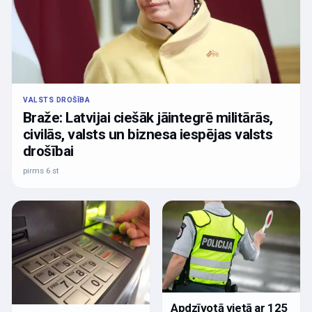
VALSTS DROŠĪBA
Braže: Latvijai ciešāk jāintegrē militārās,
civilās, valsts un biznesa iespējas valsts
drošībai
pirms 6 st
Apdzīvotā vietā ar 125