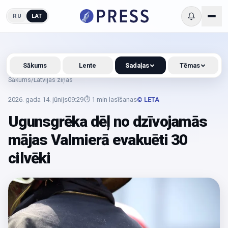
RU
LAT
Sākums
Lente
Sadaļas
Tēmas
Sākums
/
Latvijas ziņas
2026. gada 14. jūnijs
09:29
⏱
1
min lasīšanas
© LETA
Ugunsgrēka dēļ no dzīvojamās
mājas Valmierā evakuēti 30
cilvēki