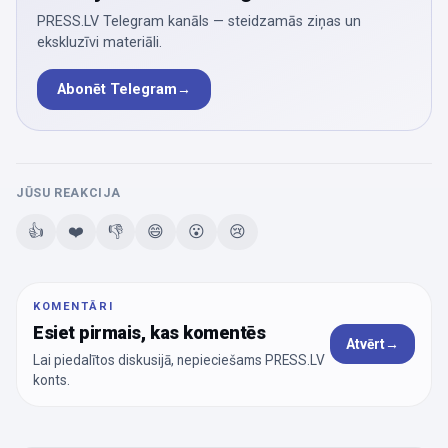
PRESS.LV Telegram kanāls — steidzamās ziņas un
ekskluzīvi materiāli.
Abonēt Telegram
→
JŪSU REAKCIJA
👍
❤️
👎
😄
😮
😢
KOMENTĀRI
Esiet pirmais, kas komentēs
Atvērt
→
Lai piedalītos diskusijā, nepieciešams PRESS.LV
konts.