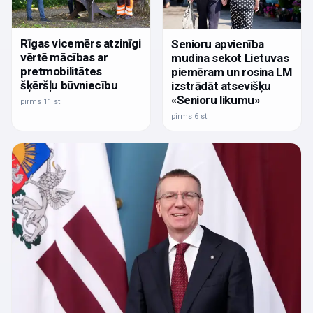
Rīgas vicemērs atzinīgi
Senioru apvienība
vērtē mācības ar
mudina sekot Lietuvas
pretmobilitātes
piemēram un rosina LM
šķēršļu būvniecību
izstrādāt atsevišķu
«Senioru likumu»
pirms 11 st
pirms 6 st