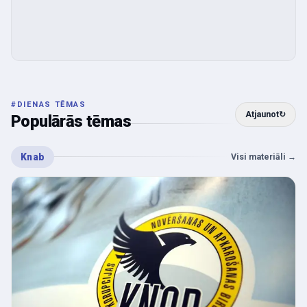
#
DIENAS TĒMAS
Atjaunot
↻
Populārās tēmas
Knab
Visi materiāli
→