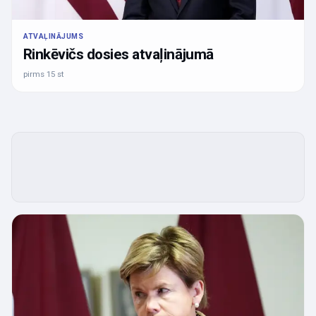
ATVAĻINĀJUMS
Rinkēvičs dosies atvaļinājumā
pirms 15 st