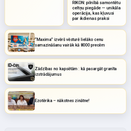
RIKON: pilnībā samontētu
celtņu piegāde — unikāla
operācija, kas kļuvusi
par ikdienas praksi
“Maxima” izvērš vēsturē lielāko cenu
samazināšanu vairāk kā 8000 precēm
Zādzības no kapsētām : kā pasargāt granīta
izstrādājumus
Ezotērika – nākotnes zinātne!