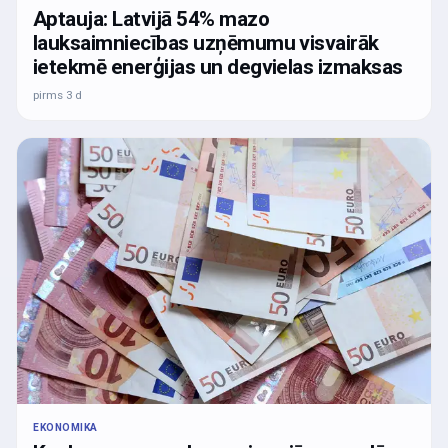
Aptauja: Latvijā 54% mazo
lauksaimniecības uzņēmumu visvairāk
ietekmē enerģijas un degvielas izmaksas
pirms 3 d
EKONOMIKA