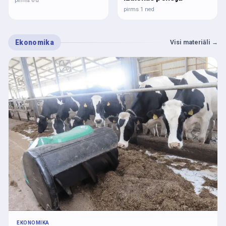
pirms 6 d
pirms 1 ned
Ekonomika
Visi materiāli
→
EKONOMIKA