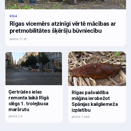
RĪGA
Rīgas vicemērs atzinīgi vērtē mācības ar
pretmobilitātes šķēršļu būvniecību
pirms 11 st
Ģertrūdes ielas
Rīgas pašvaldība
remonta laikā Rīgā
mēģina ierobežot
slēgs 1. trolejbusa
Spānijas kailgliemeža
maršrutu
izplatību
pirms 2 d
pirms 1 ned