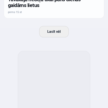
gaidāms lietus
pirms 15 st
Lasīt vēl