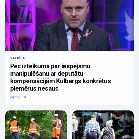
VALDĪBA
Pēc izteikuma par iespējamu
manipulēšanu ar deputātu
kompensācijām Kulbergs konkrētus
piemērus nesauc
pirms 6 st