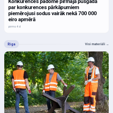
Konkurences padome pirmajā pusgadā
par konkurences pārkāpumiem
piemērojusi sodus vairāk nekā 700 000
eiro apmērā
pirms 4 d
Rīga
Visi materiāli
→