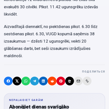
evakuēti 30 cilvēki. Plkst. 11.42 ugunsgrēku izdevās
likvidēt.
Aizvadītajā diennaktī, no piektdienas plkst. 6.30 līdz
sestdienas plkst. 6.30, VUGD kopumā saņēmis 38
izsaukumus — dzēsti 12 ugunsgrēki, veikti 20
glābšanas darbi, bet seši izsaukumi izrādījušies
maldinoši.
ПОДЕЛИТЬСЯ
NEPALAIDIET GARĀM
Abonējiet dienas svarīgāko