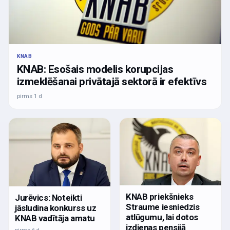
KNAB
KNAB: Esošais modelis korupcijas
izmeklēšanai privātajā sektorā ir efektīvs
pirms 1 d
KNAB priekšnieks
Jurēvics: Noteikti
Straume iesniedzis
jāsludina konkurss uz
atlūgumu, lai dotos
KNAB vadītāja amatu
izdienas pensijā