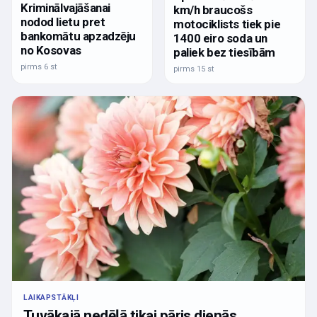
Kriminālvajāšanai
km/h braucošs
nodod lietu pret
motociklists tiek pie
bankomātu apzadzēju
1400 eiro soda un
no Kosovas
paliek bez tiesībām
pirms 6 st
pirms 15 st
LAIKAPSTĀKĻI
Tuvākajā nedēļā tikai pāris dienās