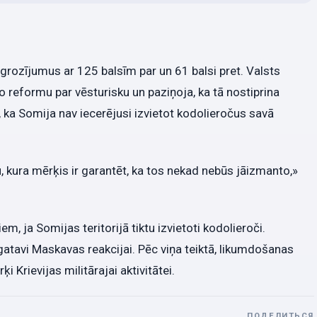
grozījumus ar 125 balsīm par un 61 balsi pret. Valsts
 reformu par vēsturisku un paziņoja, ka tā nostiprina
 ka Somija nav iecerējusi izvietot kodolieročus savā
, kura mērķis ir garantēt, ka tos nekad nebūs jāizmanto,»
, ja Somijas teritorijā tiktu izvietoti kodolieroči.
i gatavi Maskavas reakcijai. Pēc viņa teiktā, likumdošanas
 Krievijas militārajai aktivitātei.
ПОДЕЛИТЬСЯ