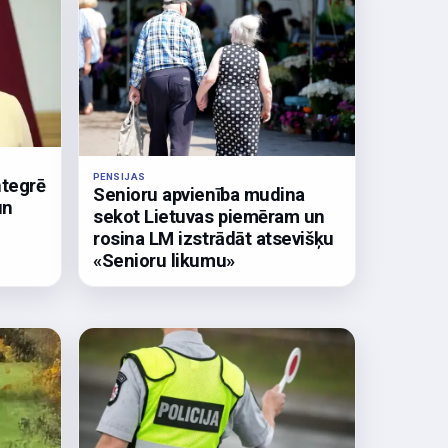
PENSIJAS
ntegrē
Senioru apvienība mudina
un
sekot Lietuvas piemēram un
rosina LM izstrādāt atsevišķu
«Senioru likumu»