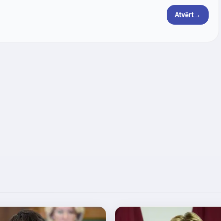
Atvērt
→