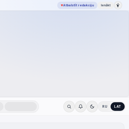
♥
Atbalstīt redakciju
Ienākt
RU
LAT