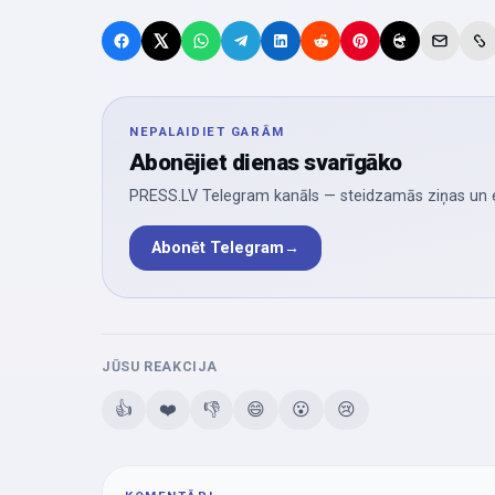
NEPALAIDIET GARĀM
Abonējiet dienas svarīgāko
PRESS.LV Telegram kanāls — steidzamās ziņas un ek
Abonēt Telegram
→
JŪSU REAKCIJA
👍
❤️
👎
😄
😮
😢