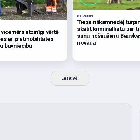
DZĪVNIEKI
Tiesa nākamnedēļ turpi
skatīt krimināllietu par tr
 vicemērs atzinīgi vērtē
suņu nošaušanu Bauska
as ar pretmobilitātes
novadā
ļu būvniecību
Lasīt vēl