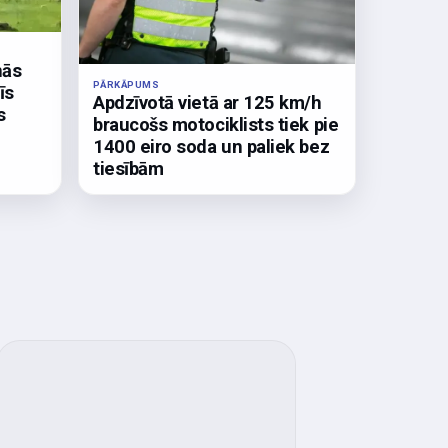
nās
PĀRKĀPUMS
īs
Apdzīvotā vietā ar 125 km/h
s
braucošs motociklists tiek pie
1400 eiro soda un paliek bez
tiesībām