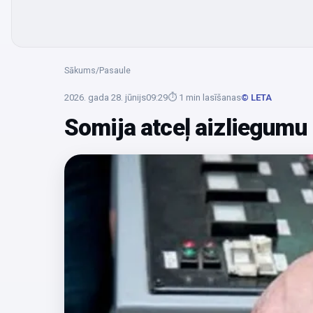
Sākums
/
Pasaule
2026. gada 28. jūnijs
09:29
⏱
1
min lasīšanas
© LETA
Somija atceļ aizliegumu 