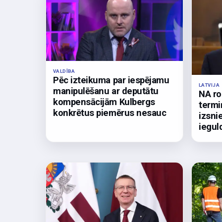
VALDĪBA
Pēc izteikuma par iespējamu
LATVIJA
manipulēšanu ar deputātu
NA ro
kompensācijām Kulbergs
termi
konkrētus piemērus nesauc
izsni
iegul