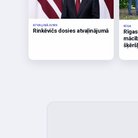
ATVAĻINĀJUMS
RĪGA
Rinkēvičs dosies atvaļinājumā
Rīgas
mācīb
šķērš