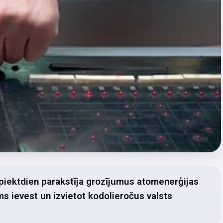
piektdien parakstīja grozījumus atomenerģijas
ms ievest un izvietot kodolieročus valsts