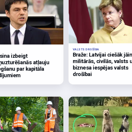
VALSTS DROŠĪBA
Braže: Latvijai ciešāk jāi
sina izbeigt
militārās, civilās, valsts 
ņuzturēšanās atļauju
biznesa iespējas valsts
egšanu par kapitāla
drošībai
dījumiem