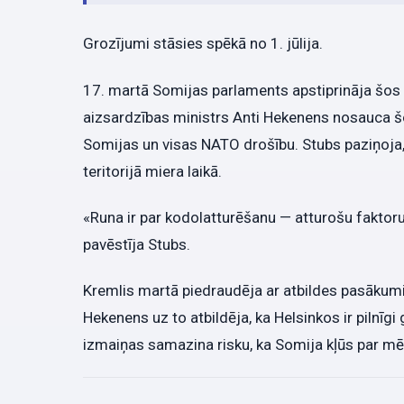
Grozījumi stāsies spēkā no 1. jūlija.
17. martā Somijas parlaments apstiprināja šos 
aizsardzības ministrs Anti Hekenens nosauca šo
Somijas un visas NATO drošību. Stubs paziņoja,
teritorijā miera laikā.
«Runa ir par kodolatturēšanu — atturošu faktoru
pavēstīja Stubs.
Kremlis martā piedraudēja ar atbildes pasākumiem
Hekenens uz to atbildēja, ka Helsinkos ir pilnīg
izmaiņas samazina risku, ka Somija kļūs par mērķi