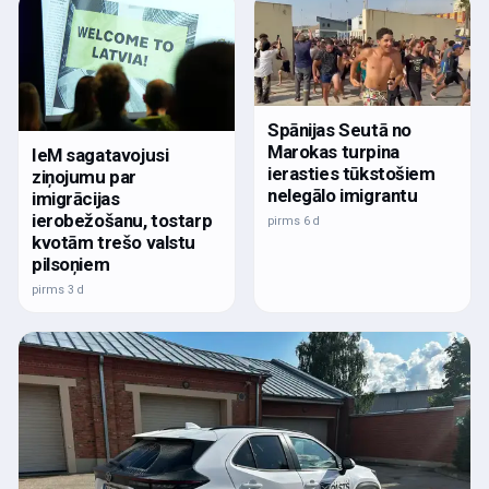
Spānijas Seutā no
Marokas turpina
IeM sagatavojusi
ierasties tūkstošiem
ziņojumu par
nelegālo imigrantu
imigrācijas
ierobežošanu, tostarp
pirms 6 d
kvotām trešo valstu
pilsoņiem
pirms 3 d