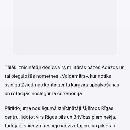
Tālāk iznīcinātāji dosies virs militārās bāzes Ādažos un
tai piegulošās nometnes «Valdemārs», kur notiks
svinīgā Zviedrijas kontingenta karavīru apbalvošanas
un rotācijas noslēguma ceremonija.
Pārlidojuma noslēgumā iznīcinātāji šķērsos Rīgas
centru, lidojot virs Rīgas pils un Brīvības pieminekļa,
tādējādi sniedzot iespēju iedzīvotājiem un pilsētas