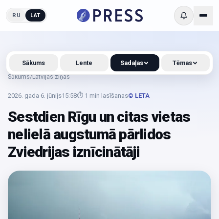
RU
LAT
Sākums
Lente
Sadaļas
Tēmas
Sākums
/
Latvijas ziņas
2026. gada 6. jūnijs
15:58
⏱
1
min lasīšanas
© LETA
Sestdien Rīgu un citas vietas
nelielā augstumā pārlidos
Zviedrijas iznīcinātāji