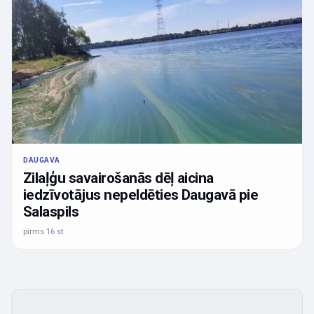
DAUGAVA
Zilaļģu savairošanās dēļ aicina
iedzīvotājus nepeldēties Daugavā pie
Salaspils
pirms 16 st