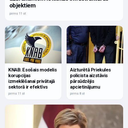
objektiem
pirms 11 st
KNAB: Esošais modelis
Aizturētā Priekules
korupcijas
policista aizstāvis
izmeklēšanai privātajā
pārsūdzējis
sektorā ir efektīvs
apcietinājumu
pirms 11 st
pirms 8 st