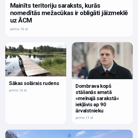
Mainīts teritoriju saraksts, kurās
nomedītās mežacūkas ir obligāti jāizmeklē
uz ĀCM
pirms 16 st
Sākas solārais rudens
Dombrava kopš
pirms 16 st
stāšanās amatā
«melnajā sarakstā»
iekļāvis ap 90
ārvalstnieku
pirms 11 st