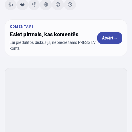
👍
❤️
👎
😄
😮
😢
KOMENTĀRI
Esiet pirmais, kas komentēs
Atvērt
→
Lai piedalītos diskusijā, nepieciešams PRESS.LV
konts.