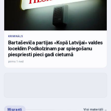
KRIMINĀLS
Bartaševiča partijas «Kopā Latvijai» valdes
loceklim Podkolzinam par spiegošanu
piespriesti pieci gadi cietumā
pirms 1 ned
Migranti
Visi materiāli
→