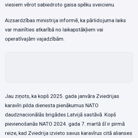
viesiem vērot sabiedroto gaisa spēku sveicienu.
Aizsardzības ministrija informē, ka pārlidojuma laiks
var mainīties atkarībā no laikapstākļiem vai
operatīvajām vajadzībām.
Jau ziņots, ka kopš 2025. gada janvāra Zviedrijas
karavīri pilda dienesta pienākumus NATO
daudznacionālās brigādes Latvijā sastāvā. Kopš
pievienošanās NATO 2024. gada 7. martā šī ir pirmā
reize, kad Zviedrija izvieto savus karavīrus citā alianses