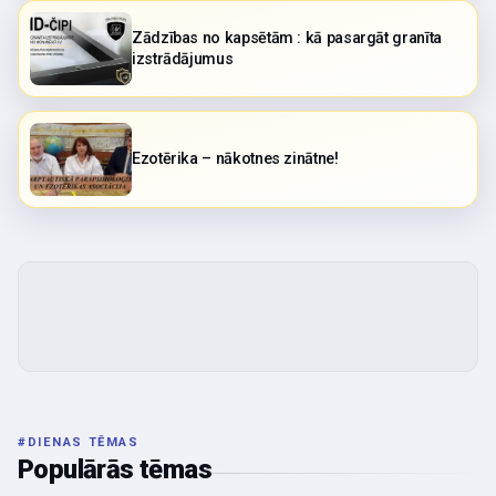
Zādzības no kapsētām : kā pasargāt granīta
izstrādājumus
Ezotērika – nākotnes zinātne!
#
DIENAS TĒMAS
Populārās tēmas