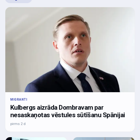
MIGRANTI
Kulbergs aizrāda Dombravam par
nesaskaņotas vēstules sūtīšanu Spānijai
pirms 2 d