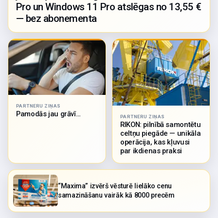
Pro un Windows 11 Pro atslēgas no 13,55 €
— bez abonementa
PARTNERU ZIŅAS
Pamodās jau grāvī…
PARTNERU ZIŅAS
RIKON: pilnībā samontētu
celtņu piegāde — unikāla
operācija, kas kļuvusi
par ikdienas praksi
“Maxima” izvērš vēsturē lielāko cenu
samazināšanu vairāk kā 8000 precēm