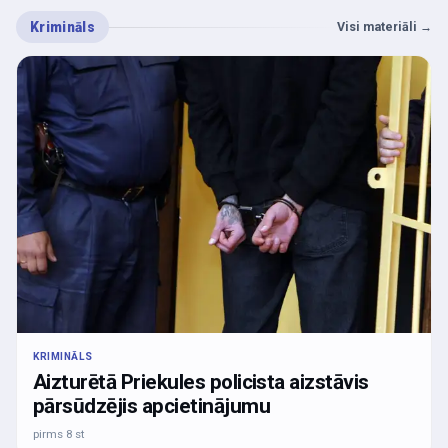
Krimināls
Visi materiāli
→
KRIMINĀLS
Aizturētā Priekules policista aizstāvis
pārsūdzējis apcietinājumu
pirms 8 st