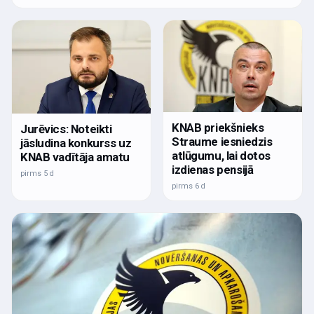
KNAB priekšnieks
Jurēvics: Noteikti
Straume iesniedzis
jāsludina konkurss uz
atlūgumu, lai dotos
KNAB vadītāja amatu
izdienas pensijā
pirms 5 d
pirms 6 d