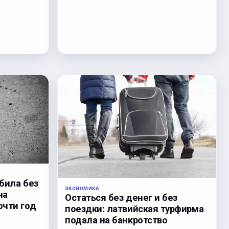
била без
ЭКОНОМИКА
на
Остаться без денег и без
очти год
поездки: латвийская турфирма
подала на банкротство