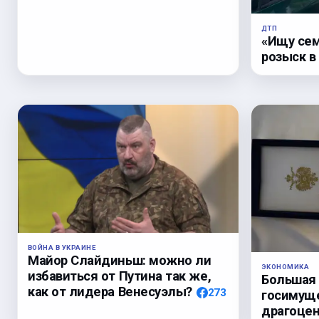
ДТП
«Ищу сем
розыск в
ВОЙНА В УКРАИНЕ
Майор Слайдиньш: можно ли
ЭКОНОМИКА
избавиться от Путина так же,
Большая
как от лидера Венесуэлы?
273
госимуще
драгоцен