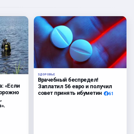
ЗДОРОВЬЕ
Врачебный беспредел!
а: «Если
Заплатил 56 евро и получил
торожно
совет принять ибуметин
61
,
».