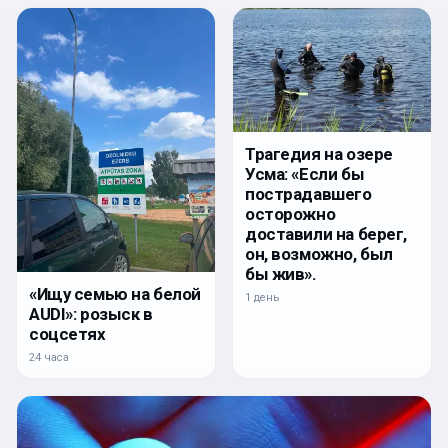
Трагедия на озере
Усма: «Если бы
пострадавшего
осторожно
доставили на берег,
он, возможно, был
бы жив».
«Ищу семью на белой
1 день
AUDI»: розыск в
соцсетях
24 часа