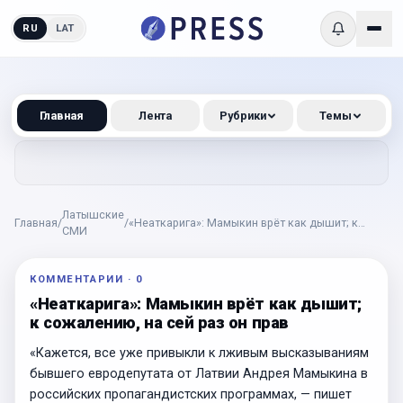
RU
LAT
Главная
Лента
Рубрики
Темы
Латышские
Главная
/
/
«Неаткарига»: Мамыкин врёт как дышит; к
СМИ
сожалению, на сей раз он прав
КОММЕНТАРИИ
·
0
«Неаткарига»: Мамыкин врёт как дышит;
к сожалению, на сей раз он прав
«Кажется, все уже привыкли к лживым высказываниям
бывшего евродепутата от Латвии Андрея Мамыкина в
российских пропагандистских программах, — пишет