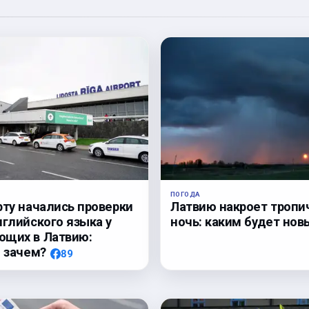
ПОГОДА
Латвию накроет тропи
рту начались проверки
ночь: каким будет нов
нглийского языка у
ющих в Латвию:
, зачем?
89