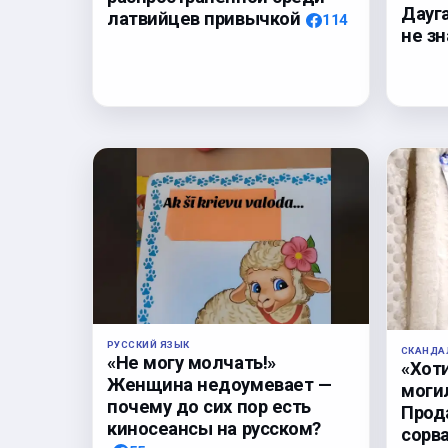
Дауга
латвийцев привычкой
114
не з
РУССКИЙ ЯЗЫК
СКАНДА
«Не могу молчать!»
«Хоти
Женщина недоумевает —
могил
почему до сих пор есть
Прод
киносеансы на русском?
сорв