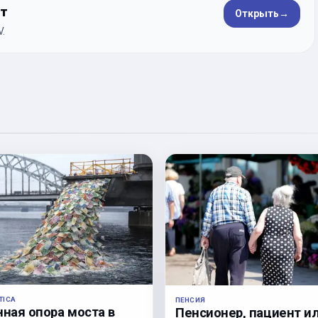
ет
Открыть
→
.
TICA
ПЕНСИЯ
нная опора моста в
Пенсионер, пациент и