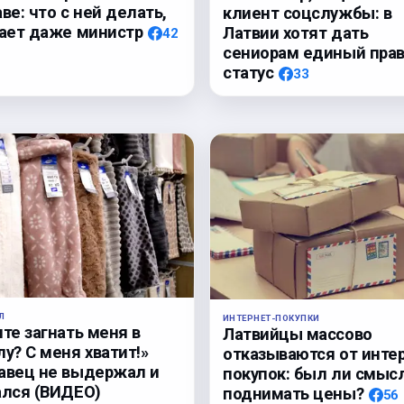
ве: что с ней делать,
клиент соцслужбы: в
нает даже министр
Латвии хотят дать
42
сениорам единый пра
статус
33
Л
ИНТЕРНЕТ-ПОКУПКИ
те загнать меня в
Латвийцы массово
у? С меня хватит!»
отказываются от инте
авец не выдержал и
покупок: был ли смыс
ался (ВИДЕО)
поднимать цены?
56