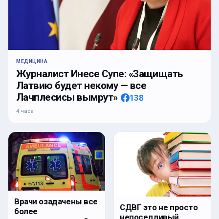
МЕДИЦИНА
Журналист Инесе Супе: «Защищать
Латвию будет некому — все
Лачплесисы вымрут»
138
4 часа
Врачи озадачены все
СДВГ это не просто
более
непоседливый