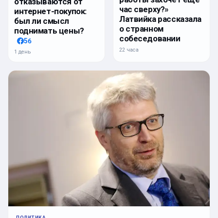
отказываются от
час сверху?»
интернет-покупок:
Латвийка рассказала
был ли смысл
о странном
поднимать цены?
собеседовании
56
22 часа
1 день
ПОЛИТИКА