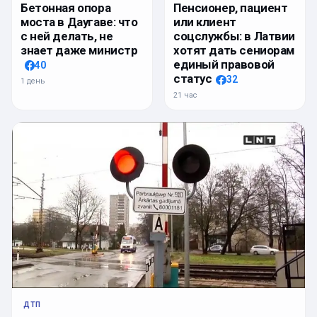
Бетонная опора
Пенсионер, пациент
моста в Даугаве: что
или клиент
с ней делать, не
соцслужбы: в Латвии
знает даже министр
хотят дать сениорам
единый правовой
40
статус
32
1 день
21 час
ДТП