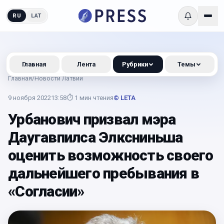
RU
LAT
Главная
Лента
Рубрики
Темы
Главная
/
Новости Латвии
9 ноября 2022
13:58
⏱
1
мин чтения
© LETA
Урбанович призвал мэра
Даугавпилса Элксниньша
оценить возможность своего
дальнейшего пребывания в
«Согласии»