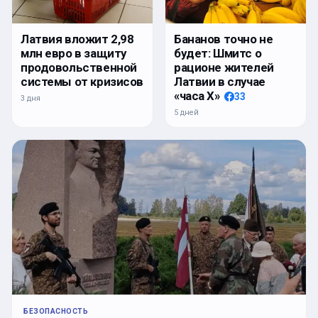
Латвия вложит 2,98
Бананов точно не
млн евро в защиту
будет: Шмитс о
продовольственной
рационе жителей
системы от кризисов
Латвии в случае
«часа Х»
33
3 дня
5 дней
БЕЗОПАСНОСТЬ