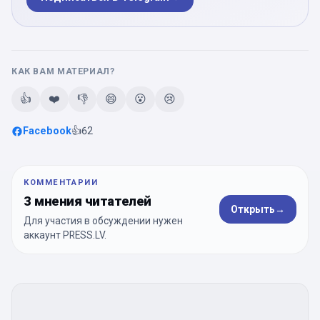
КАК ВАМ МАТЕРИАЛ?
👍
❤️
👎
😄
😮
😢
Facebook
👍
62
КОММЕНТАРИИ
3 мнения читателей
Открыть
→
Для участия в обсуждении нужен
аккаунт PRESS.LV.