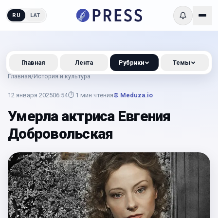
RU
LAT
Главная
Лента
Рубрики
Темы
Главная
/
История и культура
12 января 2025
06:54
⏱
1
мин чтения
© Meduza.io
Умерла актриса Евгения
Добровольская