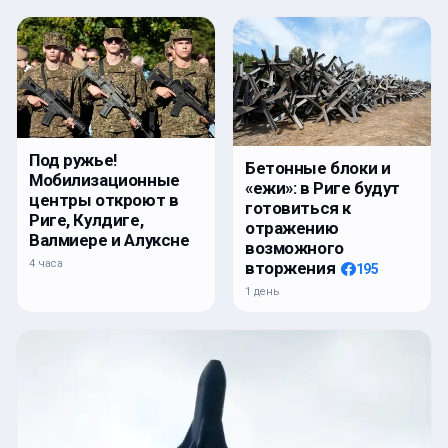
Под ружье!
Бетонные блоки и
Мобилизационные
«ежи»: в Риге будут
центры откроют в
готовиться к
Риге, Кулдиге,
отражению
Валмиере и Алуксне
возможного
4 часа
вторжения
195
1 день