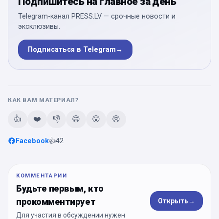
Подпишитесь на главное за день
Telegram-канал PRESS.LV — срочные новости и
эксклюзивы.
Подписаться в Telegram
→
КАК ВАМ МАТЕРИАЛ?
👍
❤️
👎
😄
😮
😢
Facebook
👍
42
КОММЕНТАРИИ
Будьте первым, кто
прокомментирует
Открыть
→
Для участия в обсуждении нужен