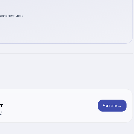
эксклюзивы.
ет
Читать
→
.