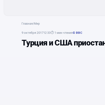
Главная
/
Мир
9 октября 2017
12:33
⏱
1
мин чтения
© BBC
Турция и США приоста