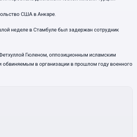
сольство США в Анкаре.
ошлой неделе в Стамбуле был задержан сотрудник
с Фетхуллой Гюленом, оппозиционным исламским
и обвиняемым в организации в прошлом году военного