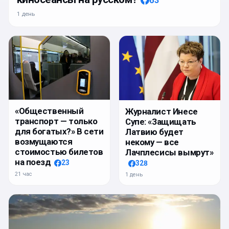
63
1 день
«Общественный
Журналист Инесе
транспорт — только
Супе: «Защищать
для богатых?» В сети
Латвию будет
возмущаются
некому — все
стоимостью билетов
Лачплесисы вымрут»
на поезд
23
328
21 час
1 день