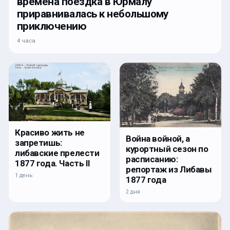
времена поездка в Юрмалу
приравнивалась к небольшому
приключению
4 часа
Красиво жить не
Война войной, а
запретишь:
курортный сезон по
либавские прелести
расписанию:
1877 года. Часть II
репортаж из Либавы
1 день
1877 года
2 дня