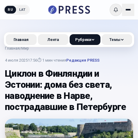
RU
LAT
Главная
Лента
Рубрики
Темы
Главная
/
Мир
4 июля 2025
17:56
⏱
1
мин чтения
Редакция PRESS
Циклон в Финляндии и
Эстонии: дома без света,
наводнение в Нарве,
пострадавшие в Петербурге