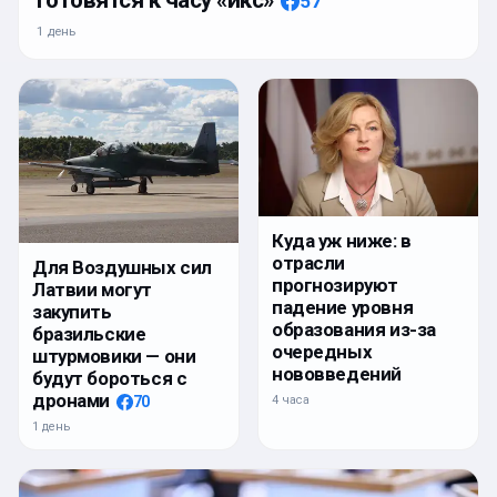
57
1 день
Куда уж ниже: в
отрасли
Для Воздушных сил
прогнозируют
Латвии могут
падение уровня
закупить
образования из-за
бразильские
очередных
штурмовики — они
нововведений
будут бороться с
дронами
4 часа
70
1 день