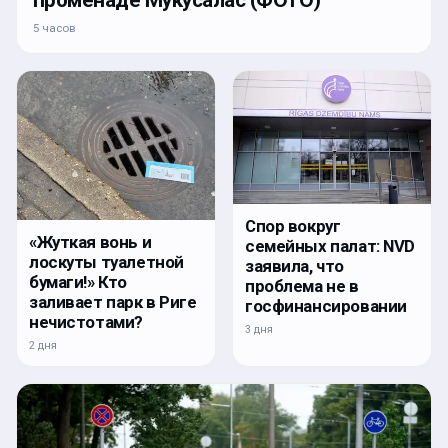
променаде Мукусалас (ФОТО)
5 часов
Спор вокруг
«Жуткая вонь и
семейных палат: NVD
лоскуты туалетной
заявила, что
бумаги!» Кто
проблема не в
заливает парк в Риге
госфинансировании
нечистотами?
3 дня
2 дня