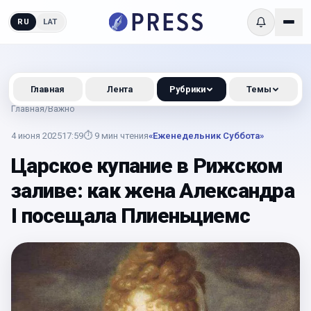
RU
LAT
Главная
Лента
Рубрики
Темы
Главная
/
Важно
4 июня 2025
17:59
⏱
9
мин чтения
«Еженедельник Суббота»
Царское купание в Рижском
заливе: как жена Александра
I посещала Плиеньциемс