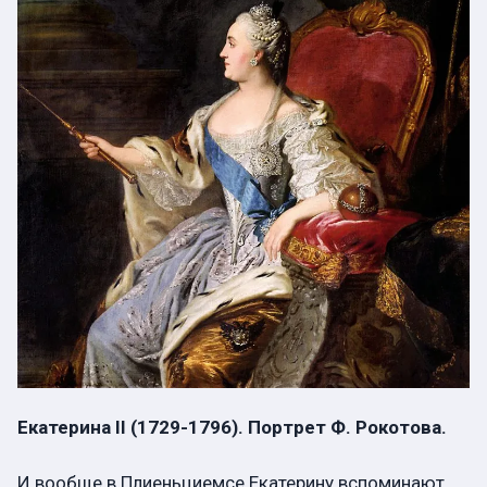
Екатерина II (1729-1796). Портрет Ф. Рокотова.
И вообще в Плиеньциемсе Екатерину вспоминают