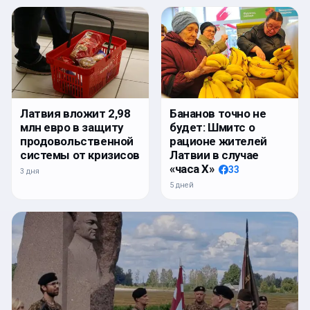
Латвия вложит 2,98
Бананов точно не
млн евро в защиту
будет: Шмитс о
продовольственной
рационе жителей
системы от кризисов
Латвии в случае
«часа Х»
33
3 дня
5 дней