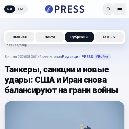
RU
LAT
Главная
Лента
Рубрики
Темы
Главная
/
Мир
8 июля 2026
08:06
⏱
2
мин чтения
Редакция PRESS
#
Война
Танкеры, санкции и новые
удары: США и Иран снова
балансируют на грани войны