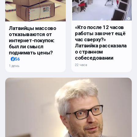
«Кто после 12 часов
Латвийцы массово
работы захочет ещё
отказываются от
час сверху?»
интернет-покупок:
Латвийка рассказала
был ли смысл
о странном
поднимать цены?
собеседовании
56
22 часа
1 день