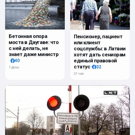
Бетонная опора
Пенсионер, пациент
моста в Даугаве: что
или клиент
с ней делать, не
соцслужбы: в Латвии
знает даже министр
хотят дать сениорам
единый правовой
40
статус
32
1 день
21 час