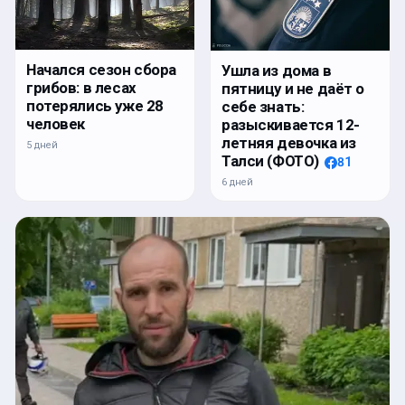
Начался сезон сбора
Ушла из дома в
грибов: в лесах
пятницу и не даёт о
потерялись уже 28
себе знать:
человек
разыскивается 12-
летняя девочка из
5 дней
Талси (ФОТО)
81
6 дней