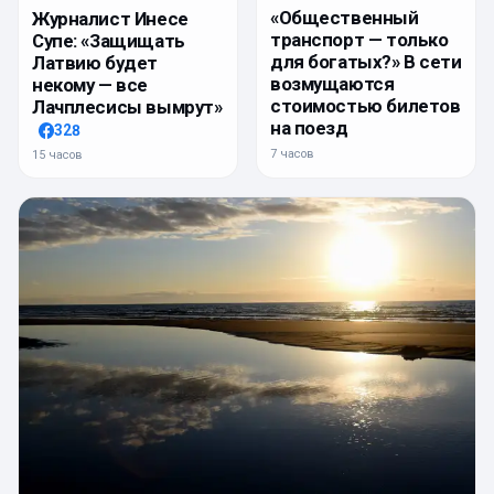
«Общественный
Журналист Инесе
транспорт — только
Супе: «Защищать
для богатых?» В сети
Латвию будет
возмущаются
некому — все
стоимостью билетов
Лачплесисы вымрут»
на поезд
328
7 часов
15 часов