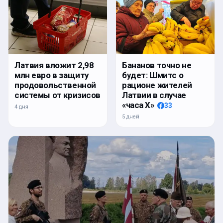
Латвия вложит 2,98
Бананов точно не
млн евро в защиту
будет: Шмитс о
продовольственной
рационе жителей
системы от кризисов
Латвии в случае
«часа Х»
33
4 дня
5 дней