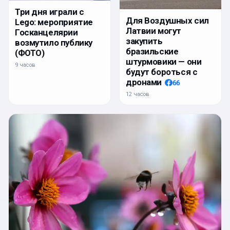
Три дня играли с
Для Воздушных сил
Lego: мероприятие
Латвии могут
Госканцелярии
закупить
возмутило публику
бразильские
(ФОТО)
штурмовики — они
9 часов
будут бороться с
дронами
66
12 часов