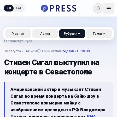
RU
LAT
Главная
Лента
Рубрики
Темы
Главная
/
Культура
10 августа 2014
14:24
⏱
1
мин чтения
Редакция PRESS
Стивен Сигал выступил на
концерте в Севастополе
Американский актер и музыкант Стивен
Сигал во время концерта на байк-шоу в
Севастополе примерил майку с
изображением президента РФ Владимира
Путина, передает корреспондент
РИА