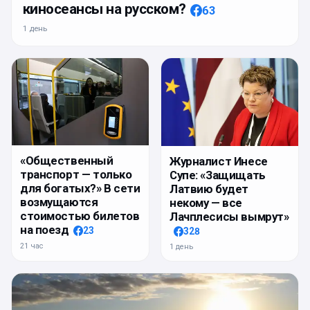
киносеансы на русском?
63
1 день
«Общественный
Журналист Инесе
транспорт — только
Супе: «Защищать
для богатых?» В сети
Латвию будет
возмущаются
некому — все
стоимостью билетов
Лачплесисы вымрут»
на поезд
23
328
21 час
1 день