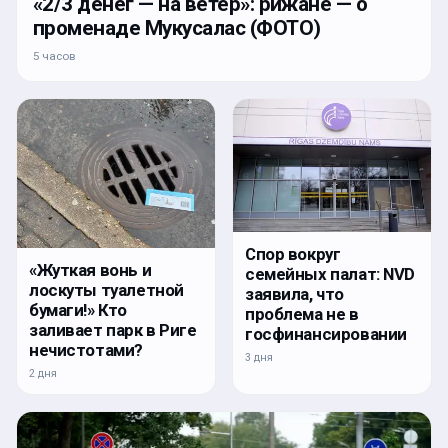
«2/3 денег — на ветер»: рижане — о
променаде Мукусалас (ФОТО)
5 часов
Спор вокруг
«Жуткая вонь и
семейных палат: NVD
лоскуты туалетной
заявила, что
бумаги!» Кто
проблема не в
заливает парк в Риге
госфинансировании
нечистотами?
3 дня
2 дня