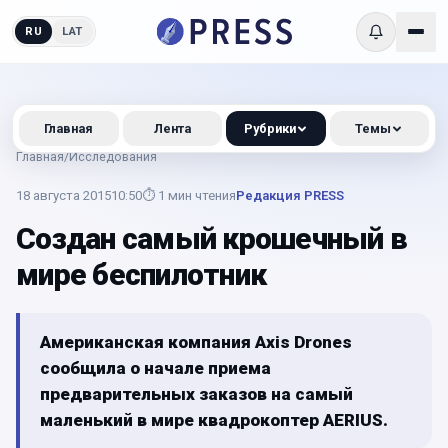
RU
LAT
Главная
Лента
Рубрики
Темы
Главная
/
Исследования
18 августа 2015
10:50
⏱
1
мин чтения
Редакция PRESS
Создан самый крошечный в
мире беспилотник
Американская компания Axis Drones
сообщила о начале приема
предварительных заказов на самый
маленький в мире квадрокоптер AERIUS.