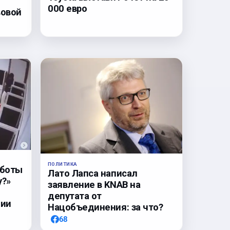
000 евро
вовой
ПОЛИТИКА
аботы
Лато Лапса написал
у?»
заявление в KNAB на
депутата от
нии
Нацобъединения: за что?
68