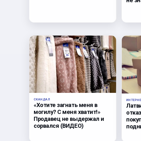
не з
СКАНДАЛ
ИНТЕРН
«Хотите загнать меня в
Латв
могилу? С меня хватит!»
отка
Продавец не выдержал и
поку
сорвался (ВИДЕО)
подн