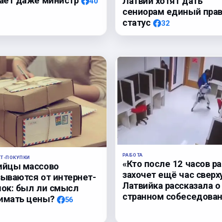
нает даже министр
Латвии хотят дать
40
сениорам единый пра
статус
32
РАБОТА
ЕТ-ПОКУПКИ
«Кто после 12 часов р
ийцы массово
захочет ещё час сверх
зываются от интернет-
Латвийка рассказала о
пок: был ли смысл
странном собеседова
имать цены?
56