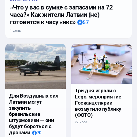
«Что у вас в сумке с запасами на 72
часа?» Как жители Латвии (не)
готовятся к часу «икс»
57
1 день
Три дня играли с
Для Воздушных сил
Lego: мероприятие
Латвии могут
Госканцелярии
закупить
возмутило публику
бразильские
(ФОТО)
штурмовики — они
22 часа
будут бороться с
дронами
70