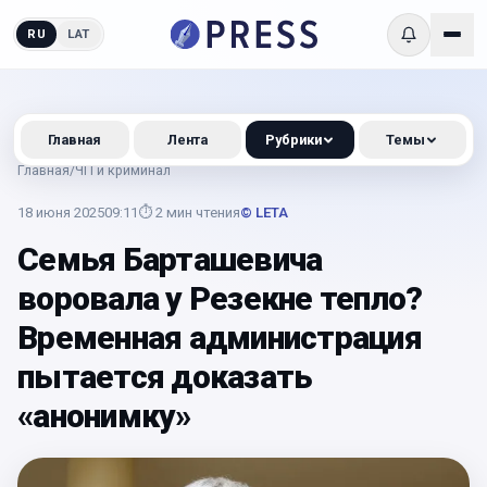
RU
LAT
Главная
Лента
Рубрики
Темы
Главная
/
ЧП и криминал
18 июня 2025
09:11
⏱
2
мин чтения
© LETA
Семья Барташевича
воровала у Резекне тепло?
Временная администрация
пытается доказать
«анонимку»