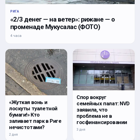
РИГА
«2/3 денег — на ветер»: рижане — о
променаде Мукусалас (ФОТО)
4 часа
Спор вокруг
«Жуткая вонь и
семейных палат: NVD
лоскуты туалетной
заявила, что
бумаги!» Кто
проблема не в
заливает парк в Риге
госфинансировании
нечистотами?
3 дня
2 дня