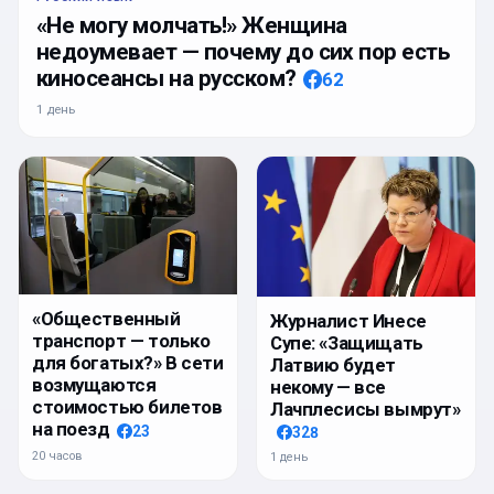
«Не могу молчать!» Женщина
недоумевает — почему до сих пор есть
киносеансы на русском?
62
1 день
«Общественный
Журналист Инесе
транспорт — только
Супе: «Защищать
для богатых?» В сети
Латвию будет
возмущаются
некому — все
стоимостью билетов
Лачплесисы вымрут»
на поезд
23
328
20 часов
1 день