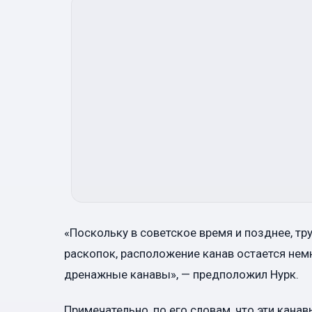
«Поскольку в советское время и позднее, т
раскопок, расположение канав остается нем
дренажные канавы», — предположил Нурк.
Примечательно, по его словам, что эти канав