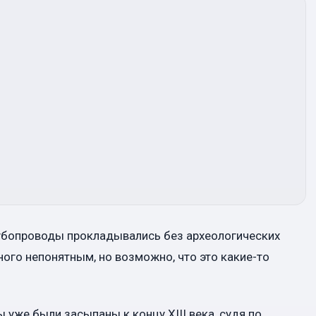
рубопроводы прокладывались без археологических
ного непонятным, но возможно, что это какие-то
ы уже были засыпаны к концу XIII века, судя по