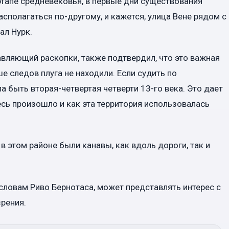
этапе средневековья, в первые дни существования
сполагаться по-другому, и кажется, улица Вене рядом с
ал Нурк.
авляющий раскопки, также подтвердил, что это важная
е следов плуга не находили. Если судить по
а быть вторая-четвертая четверти 13-го века. Это дает
есь произошло и как эта территория использовалась
 в этом районе были канавы, как вдоль дороги, так и
 словам Риво Бернотаса, может представлять интерес с
зрения.