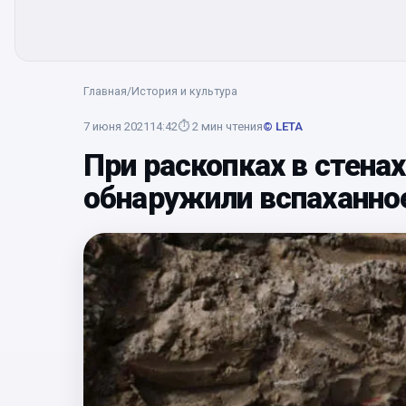
Главная
/
История и культура
7 июня 2021
14:42
⏱
2
мин чтения
© LETA
При раскопках в стена
обнаружили вспаханно