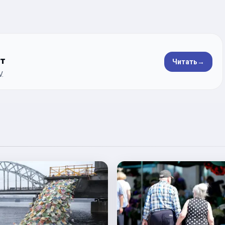
ет
Читать
→
.