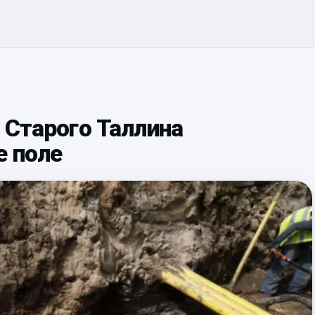
х Старого Таллина
е поле