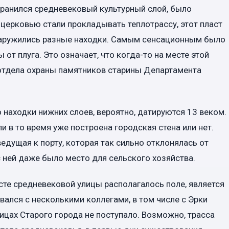
хранился средневековый культурный слой, было
с церковью стали прокладывать теплотрассу, этот пласт
бнаружились разные находки. Самым сенсационным было
 от плуга. Это означает, что когда-то на месте этой
 отдела охраны памятников старины Департамента
о находки нижних слоев, вероятно, датируются 13 веком.
 в то время уже построена городская стена или нет.
едущая к порту, которая так сильно отклонялась от
 ней даже было место для сельского хозяйства.
есте средневековой улицы располагалось поле, является
ался с несколькими коллегами, в том числе с Эрки
ицах Старого города не поступало. Возможно, трасса