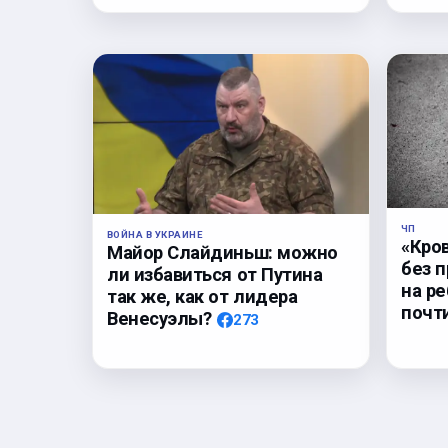
ЧП
ВОЙНА В УКРАИНЕ
«Кро
Майор Слайдиньш: можно
без 
ли избавиться от Путина
на р
так же, как от лидера
почт
Венесуэлы?
273