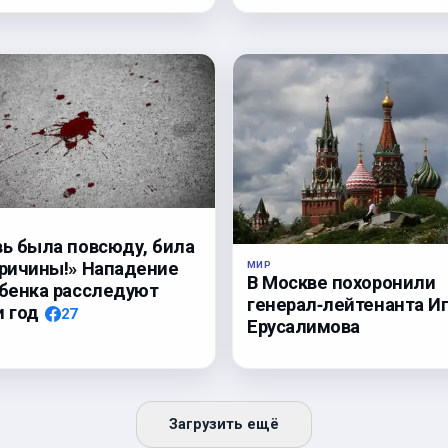
вь была повсюду, била
причины!» Нападение
МИР
В Москве похоронили
ебенка расследуют
генерал‑лейтенанта И
и год
27
Ерусалимова
Загрузить ещё