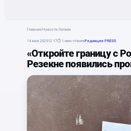
Главная
/
Новости Латвии
14 мая 2025
12:17
⏱
1
мин чтения
Редакция PRESS
«Откройте границу с Ро
Резекне появились пр