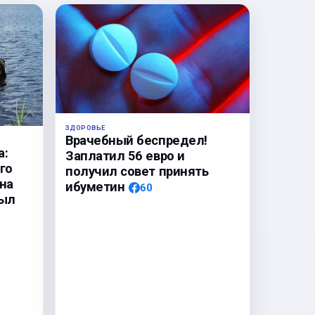
ЗДОРОВЬЕ
Врачебный беспредел!
а:
Заплатил 56 евро и
го
получил совет принять
на
ибуметин
60
был