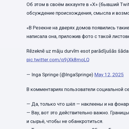
Об этом в своём аккаунте в «X» (бывший Twi
обсуждение происхождения, смысла и возмо
«В Резекне на дверях домов появились такие
написала она, приложив фото с такой листов
Rēzeknē uz māju durvīm esot parādījušās šādas l
pic.twitter.com/q9jXk8moLQ
— Inga Springe (@IngaSpringe)
May 12, 2025
В комментариях пользователи социальной се
— Да, только что шёл — наклеены и на фонар
— Вау, вот это действительно важно. Границ
и сырьё, чтобы не обанкротиться.