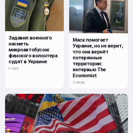
Задавил военного
Маск помогает
насметь
Украине, но не верит,
микроавтобусом:
что она вернёт
финского волонтера
потерянные
судят в Украине
территории:
интервью The
3 часа
Economist
5 часов