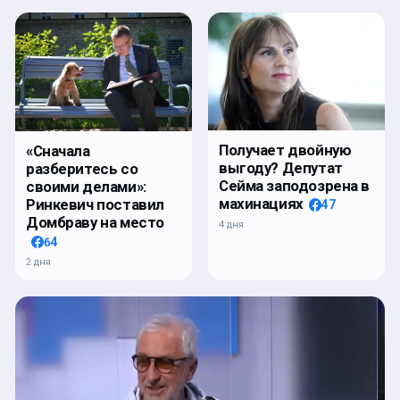
Получает двойную
«Сначала
выгоду? Депутат
разберитесь со
Сейма заподозрена в
своими делами»:
махинациях
Ринкевич поставил
47
Домбраву на место
4 дня
64
2 дня