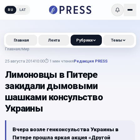
RU
LAT
Главная
Лента
Рубрики
Темы
Главная
/
Мир
25 августа 2014
10:00
⏱
1
мин чтения
Редакция PRESS
Лимоновцы в Питере
закидали дымовыми
шашками консульство
Украины
Вчера возле генконсульства Украины в
Питере прошла яркая акция «Другой