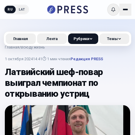
RU
LAT
Главная
Лента
Рубрики
Темы
Главная
/
Всюду жизнь
1 октября 2024
14:41
⏱
1
мин чтения
Редакция PRESS
Латвийский шеф-повар
выиграл чемпионат по
открыванию устриц