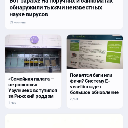
Вот зараза! На поручнях и банкоматах
обнаружили тысячи неизвестных
науке вирусов
53 минуты
Появятся баги или
«Семейная палата —
фичи? Систему E-
не роскошь»:
veselība ждет
Узулниекс вступился
большое обновление
за Рижский роддом
2 дня
1 час