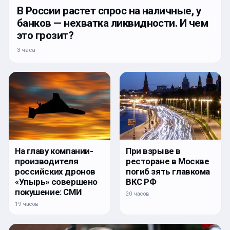
В России растет спрос на наличные, у
банков — нехватка ликвидности. И чем
это грозит?
3 часа
На главу компании-
При взрыве в
производителя
ресторане в Москве
российских дронов
погиб зять главкома
«Упырь» совершено
ВКС РФ
покушение: СМИ
20 часов
19 часов