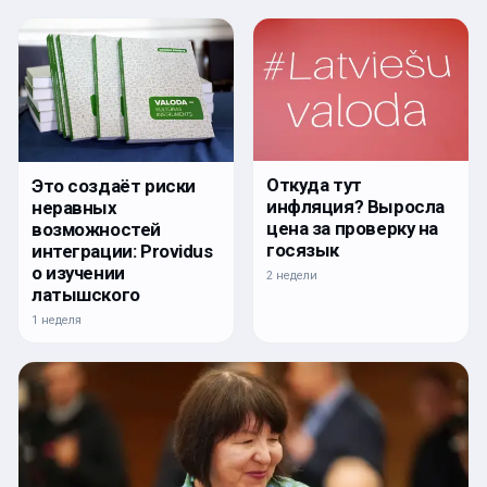
Откуда тут
Это создаёт риски
инфляция? Выросла
неравных
цена за проверку на
возможностей
госязык
интеграции: Providus
о изучении
2 недели
латышского
1 неделя