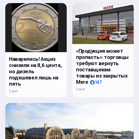
«Продукция может
пропасть»: торговцы
Наварились! Акциз
требуют вернуть
снизили на 8,6 цента,
поставщикам
но дизель
товары из закрытых
подешевел лишь на
Mere
147
пять
3 дня
2 дня