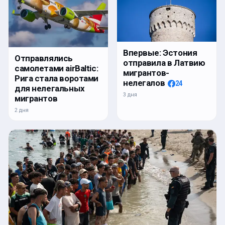
Впервые: Эстония
Отправлялись
отправила в Латвию
самолетами airBaltic:
мигрантов-
Рига стала воротами
нелегалов
24
для нелегальных
3 дня
мигрантов
2 дня