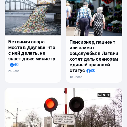
Бетонная опора
Пенсионер, пациент
моста в Даугаве: что
или клиент
с ней делать, не
соцслужбы: в Латвии
знает даже министр
хотят дать сениорам
единый правовой
40
статус
30
24 часа
18 часов