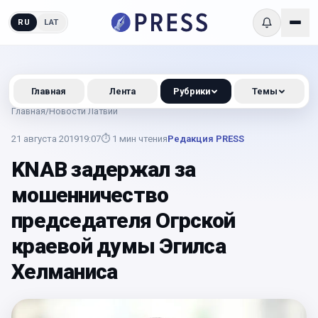
RU
LAT
Главная
Лента
Рубрики
Темы
Главная
/
Новости Латвии
21 августа 2019
19:07
⏱
1
мин чтения
Редакция PRESS
KNAB задержал за
мошенничество
председателя Огрской
краевой думы Эгилса
Хелманиса