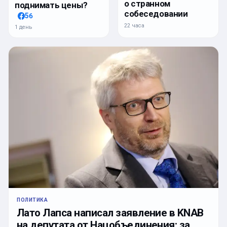
о странном
поднимать цены?
собеседовании
56
22 часа
1 день
ПОЛИТИКА
Лато Лапса написал заявление в KNAB
на депутата от Нацобъединения: за