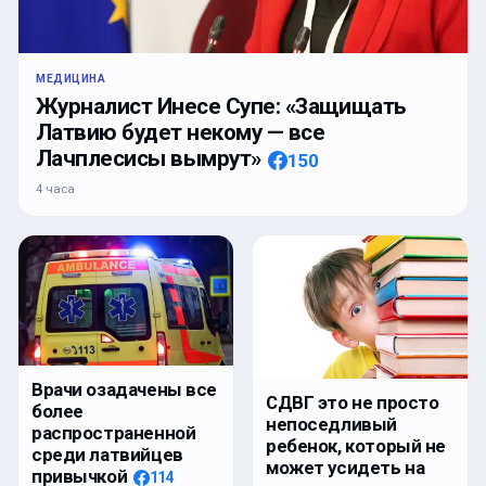
МЕДИЦИНА
Журналист Инесе Супе: «Защищать
Латвию будет некому — все
Лачплесисы вымрут»
150
4 часа
Врачи озадачены все
СДВГ это не просто
более
непоседливый
распространенной
ребенок, который не
среди латвийцев
может усидеть на
привычкой
114