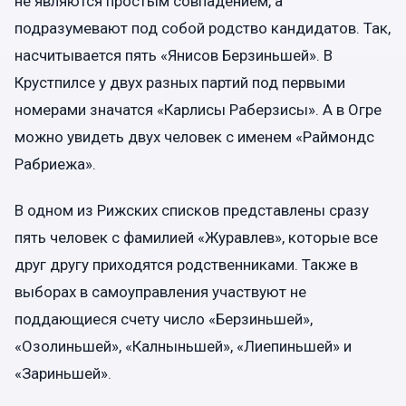
не являются простым совпадением, а
подразумевают под собой родство кандидатов. Так,
насчитывается пять «Янисов Берзиньшей». В
Крустпилсе у двух разных партий под первыми
номерами значатся «Карлисы Раберзисы». А в Огре
можно увидеть двух человек с именем «Раймондс
Рабриежа».
В одном из Рижских списков представлены сразу
пять человек с фамилией «Журавлев», которые все
друг другу приходятся родственниками. Также в
выборах в самоуправления участвуют не
поддающиеся счету число «Берзиньшей»,
«Озолиньшей», «Калныньшей», «Лиепиньшей» и
«Зариньшей».