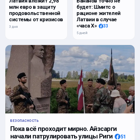
Латвия вложит 2,98
Бананов точно не
млн евро в защиту
будет: Шмитс о
продовольственной
рационе жителей
системы от кризисов
Латвии в случае
«часа Х»
33
3 дня
5 дней
БЕЗОПАСНОСТЬ
Пока всё проходит мирно. Айзсарги
начали патрулировать улицы Риги
51