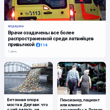
МЕДИЦИНА
Врачи озадачены все более
распространенной среди латвийцев
привычкой
114
1 день
Бетонная опора
Пенсионер, пациент
моста в Даугаве: что
или клиент
с ней делать, не
соцслужбы: в Латвии