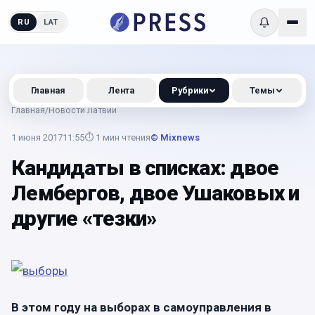
RU
LAT
Главная
Лента
Рубрики
Темы
Главная
/
Новости Латвии
1 июня 2017
11:55
⏱
1
мин чтения
© Mixnews
Кандидаты в списках: двое
Лембергов, двое Ушаковых и
другие «тезки»
В этом году на выборах в самоуправления в