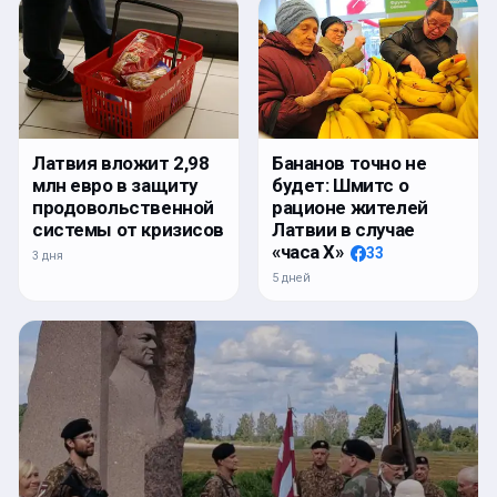
Латвия вложит 2,98
Бананов точно не
млн евро в защиту
будет: Шмитс о
продовольственной
рационе жителей
системы от кризисов
Латвии в случае
«часа Х»
33
3 дня
5 дней