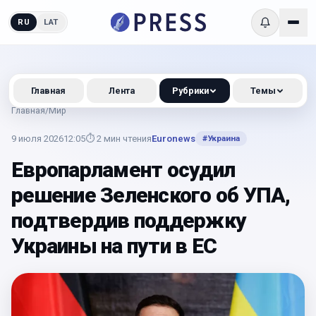
RU
LAT
Главная
Лента
Рубрики
Темы
Главная
/
Мир
9 июля 2026
12:05
⏱
2
мин чтения
Euronews
#
Украина
Европарламент осудил
решение Зеленского об УПА,
подтвердив поддержку
Украины на пути в ЕС