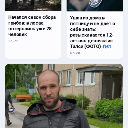
Начался сезон сбора
Ушла из дома в
грибов: в лесах
пятницу и не даёт о
потерялись уже 28
себе знать:
человек
разыскивается 12-
летняя девочка из
5 дней
Талси (ФОТО)
81
6 дней