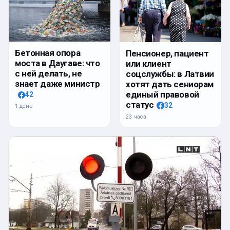
Бетонная опора
Пенсионер, пациент
моста в Даугаве: что
или клиент
с ней делать, не
соцслужбы: в Латвии
знает даже министр
хотят дать сениорам
единый правовой
42
статус
32
1 день
23 часа