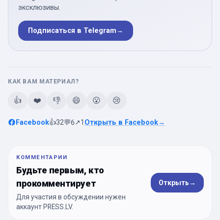
эксклюзивы.
Подписаться в Telegram
→
КАК ВАМ МАТЕРИАЛ?
👍
❤️
👎
😄
😮
😢
Facebook
👍
32
💬
6
↗
1
Открыть в Facebook
→
КОММЕНТАРИИ
Будьте первым, кто
прокомментирует
Открыть
→
Для участия в обсуждении нужен
аккаунт PRESS.LV.