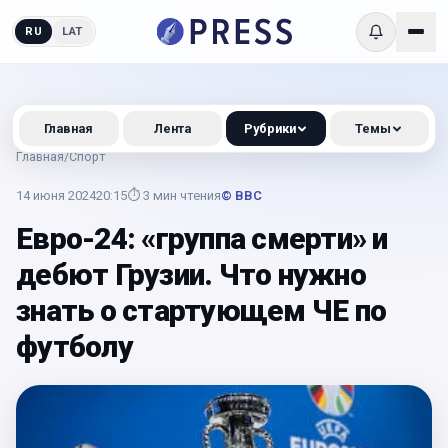
RU
LAT
Главная
Лента
Рубрики
Темы
Главная
/
Спорт
14 июня 2024
20:15
⏱
3
мин чтения
© BBC
Евро-24: «группа смерти» и
дебют Грузии. Что нужно
знать о стартующем ЧЕ по
футболу