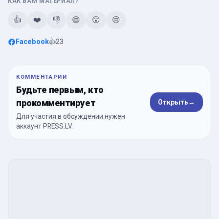
КАК ВАМ МАТЕРИАЛ?
👍
❤️
👎
😄
😮
😢
Facebook
👍
23
КОММЕНТАРИИ
Будьте первым, кто
прокомментирует
Открыть
→
Для участия в обсуждении нужен
аккаунт PRESS.LV.