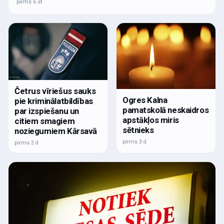
pirms 6 st
Četrus vīriešus sauks
Ogres Kalna
pie kriminālatbildības
pamatskolā neskaidros
par izspiešanu un
apstākļos miris
citiem smagiem
sētnieks
noziegumiem Kārsavā
pirms 3 d
pirms 2 d