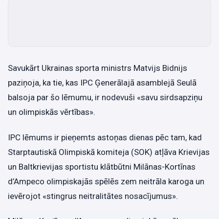
Savukārt Ukrainas sporta ministrs Matvijs Bidnijs
paziņoja, ka tie, kas IPC Ģenerālajā asamblejā Seulā
balsoja par šo lēmumu, ir nodevuši «savu sirdsapziņu
un olimpiskās vērtības».
IPC lēmums ir pieņemts astoņas dienas pēc tam, kad
Starptautiskā Olimpiskā komiteja (SOK) atļāva Krievijas
un Baltkrievijas sportistu klātbūtni Milānas-Kortīnas
d’Ampeco olimpiskajās spēlēs zem neitrāla karoga un
ievērojot «stingrus neitralitātes nosacījumus».