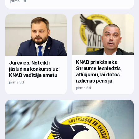
pirms 9 st
KNAB priekšnieks
Jurēvics: Noteikti
Straume iesniedzis
jāsludina konkurss uz
atlūgumu, lai dotos
KNAB vadītāja amatu
izdienas pensijā
pirms 5 d
pirms 6 d