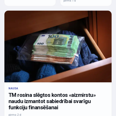
pirms 1 d
NAUDA
TM rosina slēgtos kontos «aizmirstu»
naudu izmantot sabiedrībai svarīgu
funkciju finansēšanai
pirms 2 d