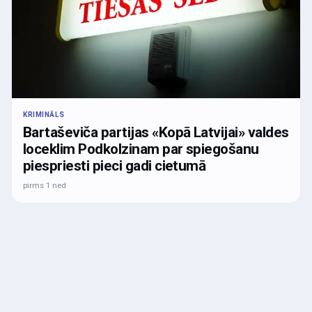
KRIMINĀLS
Bartaševiča partijas «Kopā Latvijai» valdes
loceklim Podkolzinam par spiegošanu
piespriesti pieci gadi cietumā
pirms 1 ned