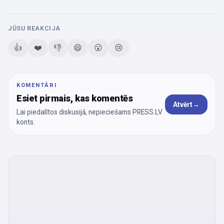
JŪSU REAKCIJA
👍
❤️
👎
😄
😮
😢
KOMENTĀRI
Esiet pirmais, kas komentēs
Atvērt
→
Lai piedalītos diskusijā, nepieciešams PRESS.LV
konts.