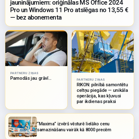
jauninājumiem: oriģinālas MS Office 2024
Pro un Windows 11 Pro atslēgas no 13,55 €
— bez abonementa
PARTNERU ZIŅAS
Pamodās jau grāvī…
PARTNERU ZIŅAS
RIKON: pilnībā samontētu
celtņu piegāde — unikāla
operācija, kas kļuvusi
par ikdienas praksi
“Maxima” izvērš vēsturē lielāko cenu
samazināšanu vairāk kā 8000 precēm