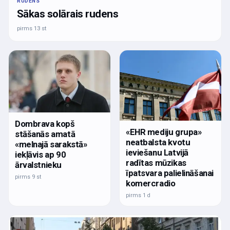
RUDENS
Sākas solārais rudens
pirms 13 st
Dombrava kopš
«EHR mediju grupa»
stāšanās amatā
neatbalsta kvotu
«melnajā sarakstā»
ieviešanu Latvijā
iekļāvis ap 90
radītas mūzikas
ārvalstnieku
īpatsvara palielināšanai
pirms 9 st
komercradio
pirms 1 d