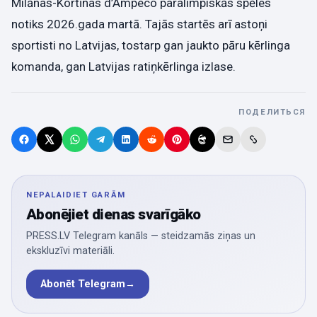
Milānas-Kortīnas d’Ampeco paralimpiskās spēles
notiks 2026.gada martā. Tajās startēs arī astoņi
sportisti no Latvijas, tostarp gan jaukto pāru kērlinga
komanda, gan Latvijas ratiņkērlinga izlase.
ПОДЕЛИТЬСЯ
NEPALAIDIET GARĀM
Abonējiet dienas svarīgāko
PRESS.LV Telegram kanāls — steidzamās ziņas un
ekskluzīvi materiāli.
Abonēt Telegram
→