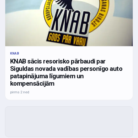
KNAB
KNAB sācis resorisko pārbaudi par
Siguldas novada vadības personīgo auto
patapinājuma līgumiem un
kompensācijām
pirms 2 ned