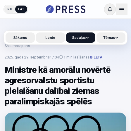
RU
LAT
Sākums
Lente
Sadaļas
Tēmas
Sākums
/
Sports
2025. gada 29. septembris
17:04
⏱
1
min lasīšanas
© LETA
Ministre kā amorālu novērtē
agresorvalstu sportistu
pielaišanu dalībai ziemas
paralimpiskajās spēlēs