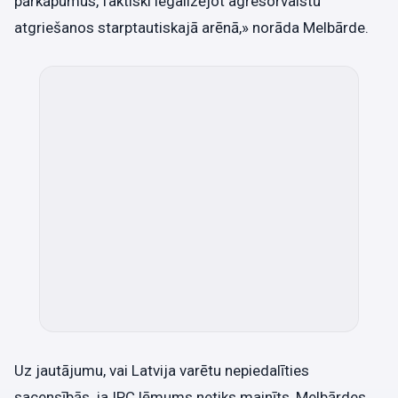
pārkāpumus, faktiski legalizējot agresorvalstu
atgriešanos starptautiskajā arēnā,» norāda Melbārde.
Uz jautājumu, vai Latvija varētu nepiedalīties
sacensībās, ja IPC lēmums netiks mainīts, Melbārdes