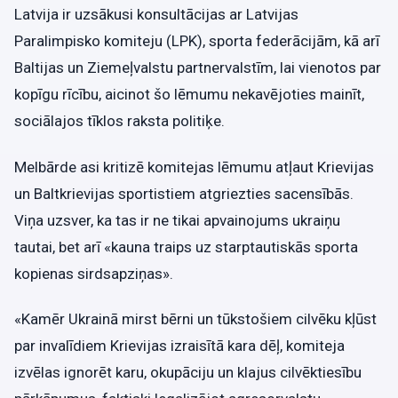
Latvija ir uzsākusi konsultācijas ar Latvijas
Paralimpisko komiteju (LPK), sporta federācijām, kā arī
Baltijas un Ziemeļvalstu partnervalstīm, lai vienotos par
kopīgu rīcību, aicinot šo lēmumu nekavējoties mainīt,
sociālajos tīklos raksta politiķe.
Melbārde asi kritizē komitejas lēmumu atļaut Krievijas
un Baltkrievijas sportistiem atgriezties sacensībās.
Viņa uzsver, ka tas ir ne tikai apvainojums ukraiņu
tautai, bet arī «kauna traips uz starptautiskās sporta
kopienas sirdsapziņas».
«Kamēr Ukrainā mirst bērni un tūkstošiem cilvēku kļūst
par invalīdiem Krievijas izraisītā kara dēļ, komiteja
izvēlas ignorēt karu, okupāciju un klajus cilvēktiesību