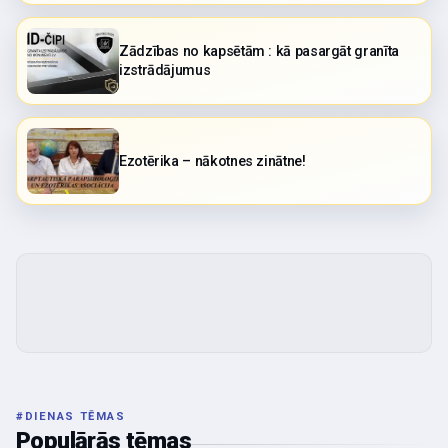
Zādzības no kapsētām : kā pasargāt granīta
izstrādājumus
Ezotērika – nākotnes zinātne!
#
DIENAS TĒMAS
Populārās tēmas