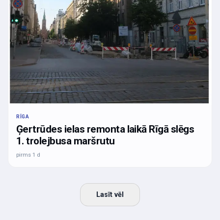
RĪGA
Ģertrūdes ielas remonta laikā Rīgā slēgs
1. trolejbusa maršrutu
pirms 1 d
Lasīt vēl