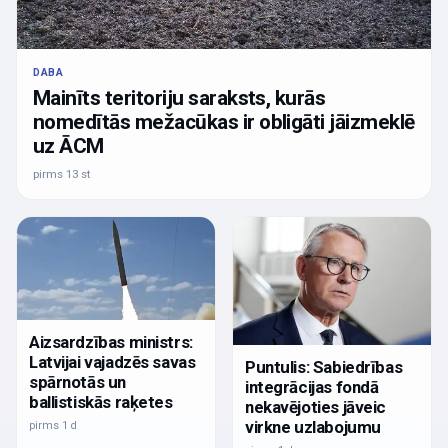
DABA
Mainīts teritoriju saraksts, kurās
nomedītās mežacūkas ir obligāti jāizmeklē
uz ĀCM
pirms 13 st
Aizsardzības ministrs:
Latvijai vajadzēs savas
Puntulis: Sabiedrības
spārnotās un
integrācijas fondā
ballistiskās raķetes
nekavējoties jāveic
virkne uzlabojumu
pirms 1 d