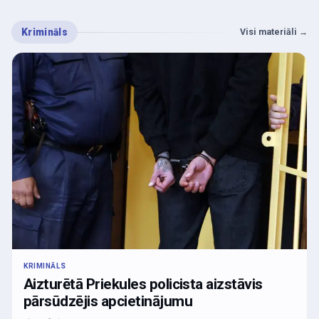
Krimināls
Visi materiāli
→
KRIMINĀLS
Aizturētā Priekules policista aizstāvis
pārsūdzējis apcietinājumu