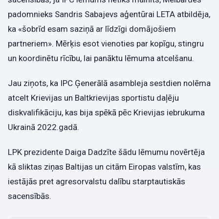
padomnieks Sandris Sabajevs aģentūrai LETA atbildēja,
ka «šobrīd esam saziņā ar līdzīgi domājošiem
partneriem». Mērķis esot vienoties par kopīgu, stingru
un koordinētu rīcību, lai panāktu lēmuma atcelšanu.
Jau ziņots, ka IPC Ģenerālā asambleja sestdien nolēma
atcelt Krievijas un Baltkrievijas sportistu daļēju
diskvalifikāciju, kas bija spēkā pēc Krievijas iebrukuma
Ukrainā 2022.gadā.
LPK prezidente Daiga Dadzīte šādu lēmumu novērtēja
kā sliktas ziņas Baltijas un citām Eiropas valstīm, kas
iestājās pret agresorvalstu dalību starptautiskās
sacensībās.