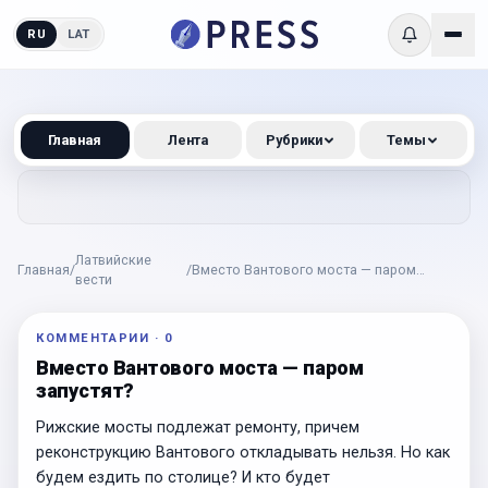
RU
LAT
Главная
Лента
Рубрики
Темы
Латвийские
Главная
/
/
Вместо Вантового моста — паром
вести
запустят?
КОММЕНТАРИИ
·
0
Вместо Вантового моста — паром
запустят?
Рижские мосты подлежат ремонту, причем
реконструкцию Вантового откладывать нельзя. Но как
будем ездить по столице? И кто будет