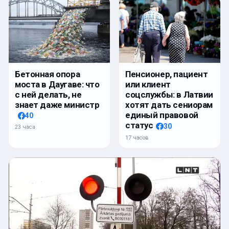
Бетонная опора
Пенсионер, пациент
моста в Даугаве: что
или клиент
с ней делать, не
соцслужбы: в Латвии
знает даже министр
хотят дать сениорам
единый правовой
40
статус
30
23 часа
17 часов