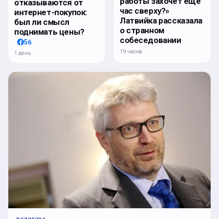
работы захочет ещё
отказываются от
час сверху?»
интернет-покупок:
Латвийка рассказала
был ли смысл
о странном
поднимать цены?
собеседовании
56
19 часов
1 день