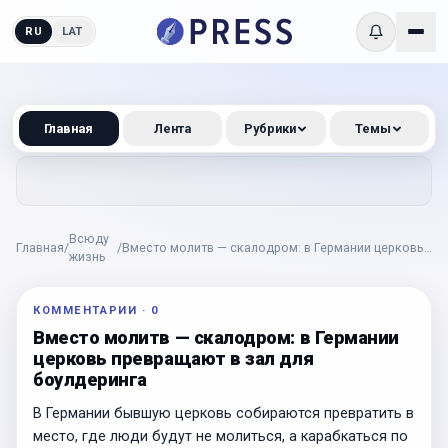
RU
LAT
Главная
Лента
Рубрики
Темы
Всюду
Главная
/
/
Вместо молитв — скалодром: в Германии церковь
жизнь
превращают в зал для боулдеринга
КОММЕНТАРИИ
·
0
Вместо молитв — скалодром: в Германии
церковь превращают в зал для
боулдеринга
В Германии бывшую церковь собираются превратить в
место, где люди будут не молиться, а карабкаться по