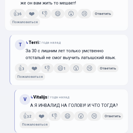
же он вам жить то мешает!
👍
❤️
👎
😄
😮
😢
6
Ответить
Пожаловаться
Terri
↳
2 года
назад
T
За 30 с лишним лет только умственно
отсталый не смог выучить латышский язык.
👍
❤️
👎
😄
😮
😢
1
Ответить
Пожаловаться
Vitalijs
↳
2 года
назад
V
А Я ИНВАЛИД НА ГОЛОВУ! И ЧТО ТОГДА?
👍
❤️
👎
😄
😮
😢
2
Ответить
Пожаловаться