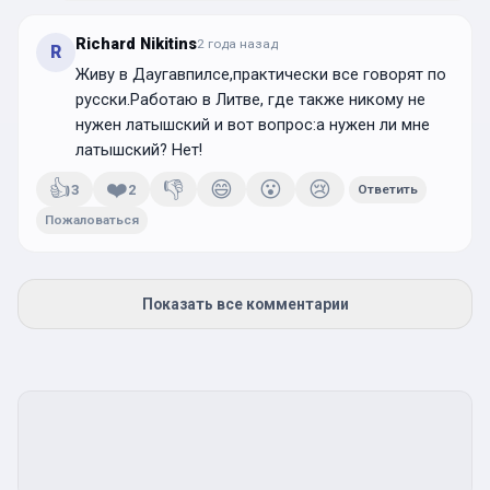
Richard Nikitins
2 года
назад
R
Живу в Даугавпилсе,практически все говорят по
русски.Работаю в Литве, где также никому не
нужен латышский и вот вопрос:а нужен ли мне
латышский? Нет!
👍
❤️
👎
😄
😮
😢
3
2
Ответить
Пожаловаться
Показать все комментарии