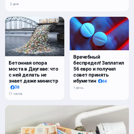
2 дня
Врачебный
беспредел! Заплатил
Бетонная опора
56 евро и получил
моста в Даугаве: что
совет принять
с ней делать не
ибуметин
знает даже министр
66
38
1 день
11 часов