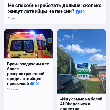
Не способны работать дольше: сколько
живут латвийцы на пенсии?
39
2 дня
Врачи озадачены все
более
распространенной
среди латвийцев
привычкой
108
12 часов
«Ищу семью на белой
AUDI»: розыск в
соцсетях