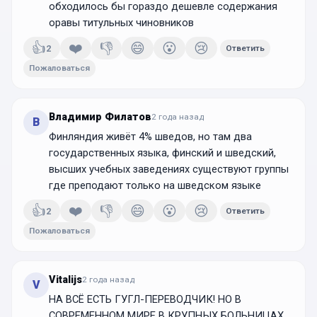
обходилось бы гораздо дешевле содержания
оравы титульных чиновников
👍
❤️
👎
😄
😮
😢
2
Ответить
Пожаловаться
Владимир Филатов
2 года
назад
В
Финляндия живёт 4% шведов, но там два
государственных языка, финский и шведский,
высших учебных заведениях существуют группы
где преподают только на шведском языке
👍
❤️
👎
😄
😮
😢
2
Ответить
Пожаловаться
Vitalijs
2 года
назад
V
НА ВСЁ ЕСТЬ ГУГЛ-ПЕРЕВОДЧИК! НО В
СОВРЕМЕННОМ МИРЕ В КРУПНЫХ БОЛЬНИЦАХ