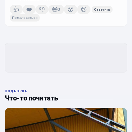
👍
❤️
👎
😄
😮
😢
2
Ответить
Пожаловаться
ПОДБОРКА
Что-то почитать