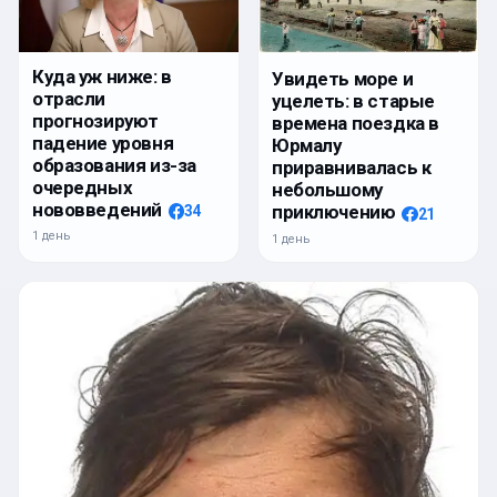
Куда уж ниже: в
Увидеть море и
отрасли
уцелеть: в старые
прогнозируют
времена поездка в
падение уровня
Юрмалу
образования из-за
приравнивалась к
очередных
небольшому
нововведений
приключению
34
21
1 день
1 день