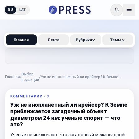
RU
LAT
Главная
Лента
Рубрики
Темы
Выбор
Главная
/
/
Уж не инопланетный ли крейсер? К Земле
редакции
приближается загадочный объект диаметром 24
км: ученые спорят — что это?
КОММЕНТАРИИ
·
3
Уж не инопланетный ли крейсер? К Земле
приближается загадочный объект
диаметром 24 км: ученые спорят — что
это?
Ученые не исключают, что загадочный межзвездный