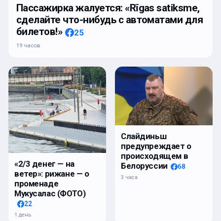
Пассажирка жалуется: «Rīgas satiksme,
сделайте что-нибудь с автоматами для
билетов!»
25
19 часов
Слайдиньш
предупреждает о
происходящем в
«2/3 денег — на
Белоруссии
68
ветер»: рижане — о
3 часа
променаде
Мукусалас (ФОТО)
22
1 день