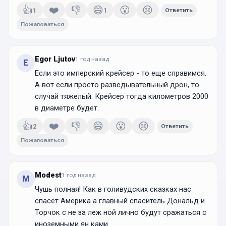
👍
❤️
👎
😄
😮
😢
1
1
Ответить
Пожаловаться
Egor Ljutov
1 год
назад
E
Если это имперский крейсер - то еще справимся.
А вот если просто разведывательный дрон, то
случай тяжелый. Крейсер тогда километров 2000
в диаметре будет.
👍
❤️
👎
😄
😮
😢
2
Ответить
Пожаловаться
Modest
1 год
назад
M
Чушь полная! Как в голивудских сказках нас
спасет Америка а главный спаситель Дональд и
Торчок с не за леж ной лично будут сражаться с
иноземными ян ками.