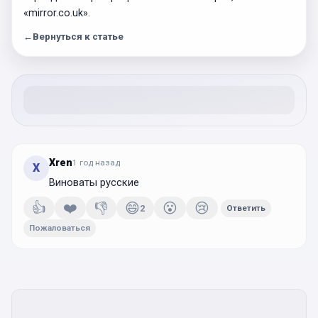
«mirror.co.uk».
←
Вернуться к статье
Xren
1 год
назад
X
Виноваты русские
👍
❤️
👎
😄
😮
😢
2
Ответить
Пожаловаться