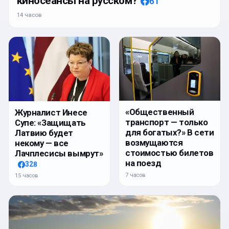
киносеансы на русском?
61
14 часов
«Общественный
Журналист Инесе
транспорт — только
Супе: «Защищать
для богатых?» В сети
Латвию будет
возмущаются
некому — все
стоимостью билетов
Лачплесисы вымрут»
на поезд
328
7 часов
15 часов