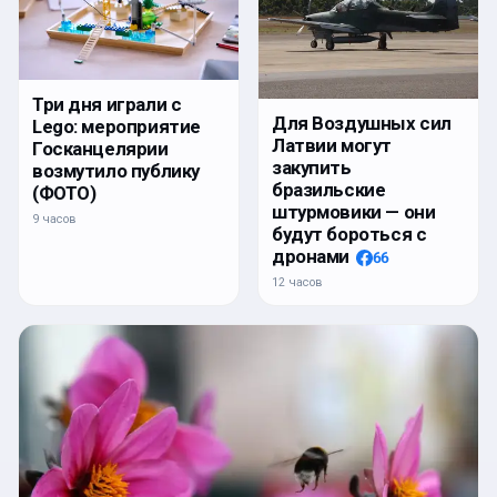
Три дня играли с
Для Воздушных сил
Lego: мероприятие
Латвии могут
Госканцелярии
закупить
возмутило публику
бразильские
(ФОТО)
штурмовики — они
9 часов
будут бороться с
дронами
66
12 часов