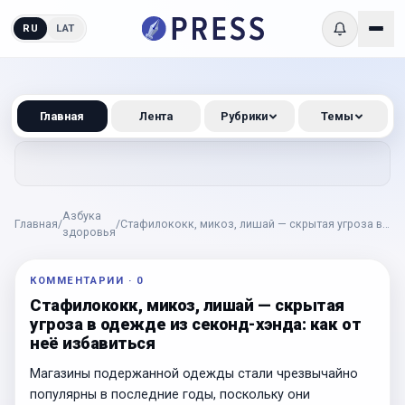
RU
LAT
Главная
Лента
Рубрики
Темы
Азбука
Главная
/
/
Стафилококк, микоз, лишай — скрытая угроза в
здоровья
одежде из секонд-хэнда: как от неё избавиться
КОММЕНТАРИИ
·
0
Стафилококк, микоз, лишай — скрытая
угроза в одежде из секонд-хэнда: как от
неё избавиться
Магазины подержанной одежды стали чрезвычайно
популярны в последние годы, поскольку они