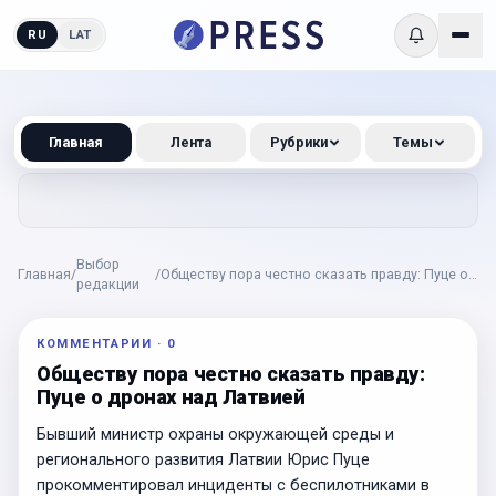
RU
LAT
Главная
Лента
Рубрики
Темы
Выбор
Главная
/
/
Обществу пора честно сказать правду: Пуце о
редакции
дронах над Латвией
КОММЕНТАРИИ
·
0
Обществу пора честно сказать правду:
Пуце о дронах над Латвией
Бывший министр охраны окружающей среды и
регионального развития Латвии Юрис Пуце
прокомментировал инциденты с беспилотниками в