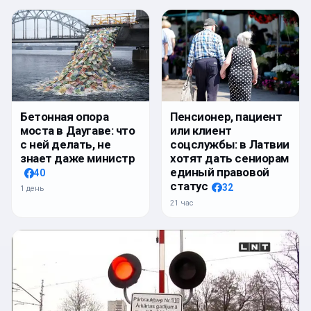
Бетонная опора
Пенсионер, пациент
моста в Даугаве: что
или клиент
с ней делать, не
соцслужбы: в Латвии
знает даже министр
хотят дать сениорам
единый правовой
40
статус
32
1 день
21 час