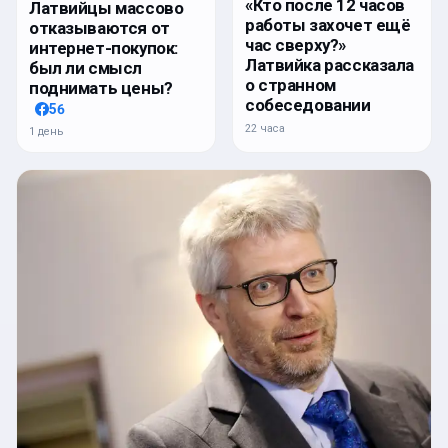
«Кто после 12 часов
Латвийцы массово
работы захочет ещё
отказываются от
час сверху?»
интернет-покупок:
Латвийка рассказала
был ли смысл
о странном
поднимать цены?
собеседовании
56
22 часа
1 день