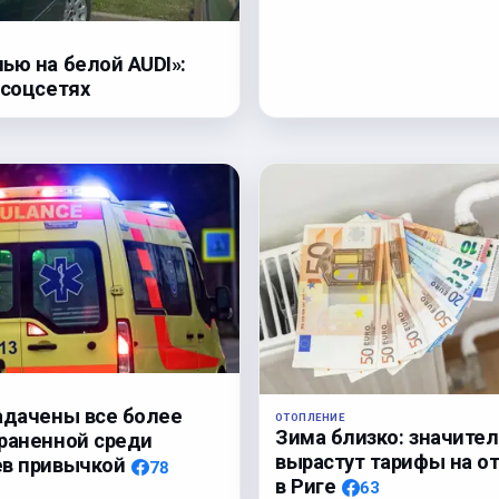
ью на белой AUDI»:
 соцсетях
адачены все более
ОТОПЛЕНИЕ
Зима близко: значите
раненной среди
вырастут тарифы на о
ев привычкой
78
в Риге
63