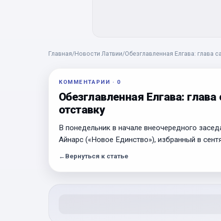
Главная
/
Новости Латвии
/
Обезглавленная Елгава: глава 
КОММЕНТАРИИ
·
0
Обезглавленная Елгава: глав
отставку
В понедельник в начале внеочередного засе
Айнарс («Новое Единство»), избранный в сент
←
Вернуться к статье