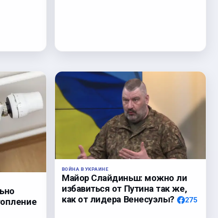
ВОЙНА В УКРАИНЕ
Майор Слайдиньш: можно ли
избавиться от Путина так же,
льно
как от лидера Венесуэлы?
275
топление