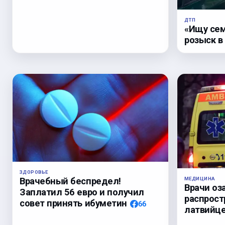
ДТП
«Ищу сем
розыск в
ЗДОРОВЬЕ
Врачебный беспредел!
МЕДИЦИНА
Врачи оз
Заплатил 56 евро и получил
распрост
совет принять ибуметин
66
латвийц