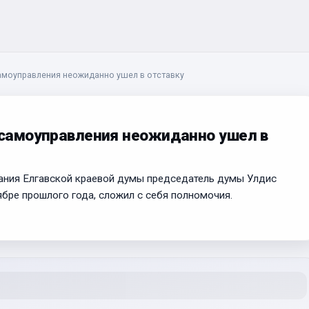
самоуправления неожиданно ушел в отставку
а самоуправления неожиданно ушел в
дания Елгавской краевой думы председатель думы Улдис
ябре прошлого года, сложил с себя полномочия.