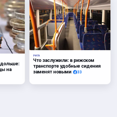
РИГА
Что заслужили: в рижском
 дольше:
транспорте удобные сидения
цы на
заменят новыми
33