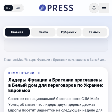
RU
LAT
Главная
Лента
Рубрики
Темы
Главная
/
Мир
/
Лидеры Франции и Британии приглашены в Белый дом
для переговоров по Украине: Евроньюз
КОММЕНТАРИИ
·
0
Лидеры Франции и Британии приглашены
в Белый дом для переговоров по Украине:
Евроньюз
Советник по национальной безопасности США Майк
Уолтц объявил, что лидеры двух ядерных держав
Европы посетят Вашингтон на следующей неделе для