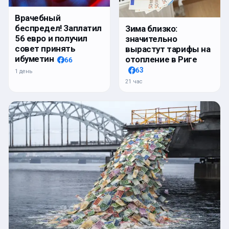
Врачебный
беспредел! Заплатил
Зима близко:
56 евро и получил
значительно
совет принять
вырастут тарифы на
ибуметин
отопление в Риге
66
63
1 день
21 час