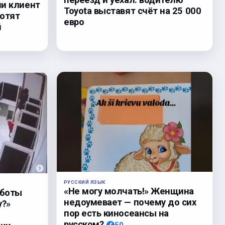
ли клиент
Toyota выставят счёт на 25 000
хотят
евро
й
РУССКИЙ ЯЗЫК
«Не могу молчать!» Женщина
аботы
недоумевает — почему до сих
у?»
пор есть киносеансы на
русском?
50