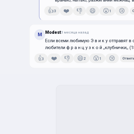
вранью, нытью, разжигании межнац. вр
👍
❤️
👎
😄
😮
😢
3
1
Modest
3 месяца
назад
M
Если всеми любимую Э в и к у отправят в 
любители ф р а н ц у з к о й ,,клубнички,, (1
👍
❤️
👎
😄
😮
😢
2
1
Ответ