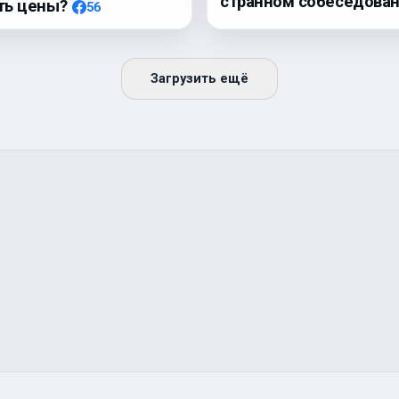
странном собеседова
ть цены?
56
Загрузить ещё