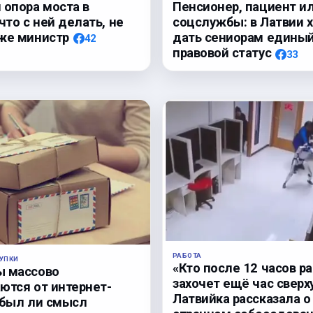
 опора моста в
Пенсионер, пациент и
что с ней делать, не
соцслужбы: в Латвии 
же министр
дать сениорам едины
42
правовой статус
33
РАБОТА
УПКИ
«Кто после 12 часов р
ы массово
захочет ещё час сверх
ются от интернет-
Латвийка рассказала о
 был ли смысл