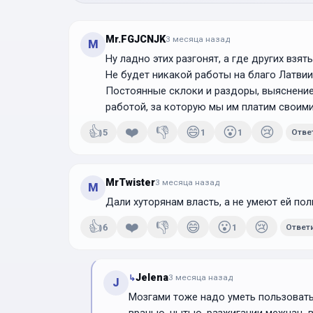
Mr.FGJCNJK
3 месяца
назад
M
Ну ладно этих разгонят, а где других взять
Не будет никакой работы на благо Латвии
Постоянные склоки и раздоры, выяснение
работой, за которую мы им платим своим
👍
❤️
👎
😄
😮
😢
5
1
1
Отве
MrTwister
3 месяца
назад
M
Дали хуторянам власть, а не умеют ей пол
👍
❤️
👎
😄
😮
😢
6
1
Ответ
Jelena
↳
3 месяца
назад
J
Мозгами тоже надо уметь пользоваться