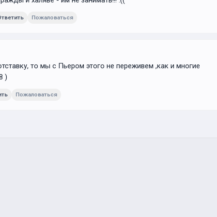
ажды и халяве - им не занимать!!! :((
Ответить
Пожаловаться
отставку, то мы с Пьером этого не переживем ,как и многие
8 )
ить
Пожаловаться