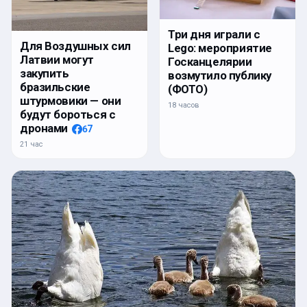
Три дня играли с
Для Воздушных сил
Lego: мероприятие
Латвии могут
Госканцелярии
закупить
возмутило публику
бразильские
(ФОТО)
штурмовики — они
18 часов
будут бороться с
дронами
67
21 час