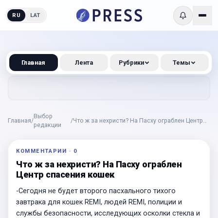
RU
LAT
Главная
Лента
Рубрики
Темы
Выбор
Главная
/
/
Что ж за нехристи? На Пасху ограблен Центр
редакции
спасения кошек
КОММЕНТАРИИ
·
0
Что ж за нехристи? На Пасху ограблен
Центр спасения кошек
-Сегодня не будет второго пасхального тихого
завтрака для кошек REMI, людей REMI, полиции и
службы безопасности, исследующих осколки стекла и