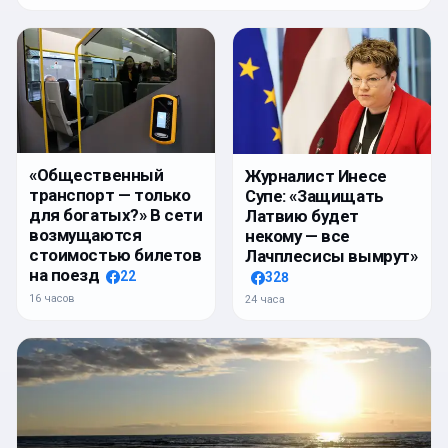
«Общественный
Журналист Инесе
транспорт — только
Супе: «Защищать
для богатых?» В сети
Латвию будет
возмущаются
некому — все
стоимостью билетов
Лачплесисы вымрут»
на поезд
22
328
16 часов
24 часа