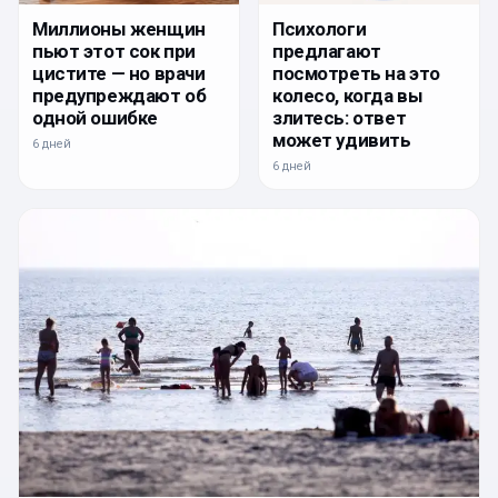
Миллионы женщин
Психологи
пьют этот сок при
предлагают
цистите — но врачи
посмотреть на это
предупреждают об
колесо, когда вы
одной ошибке
злитесь: ответ
может удивить
6 дней
6 дней