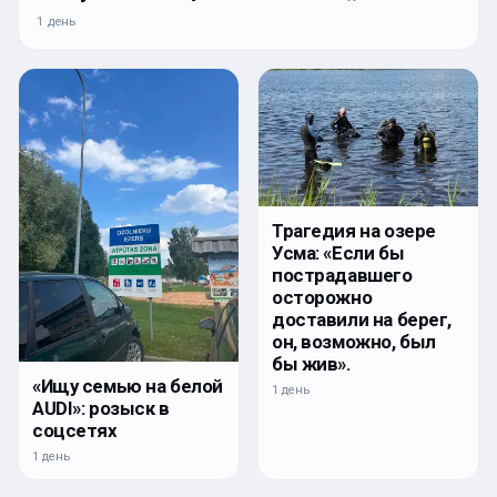
1 день
Трагедия на озере
Усма: «Если бы
пострадавшего
осторожно
доставили на берег,
он, возможно, был
бы жив».
«Ищу семью на белой
1 день
AUDI»: розыск в
соцсетях
1 день