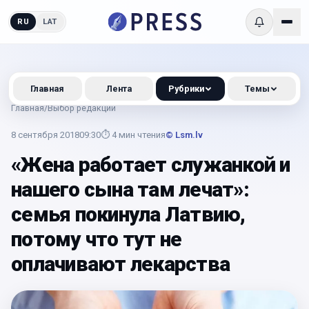
RU
LAT
Главная
Лента
Рубрики
Темы
Главная
/
Выбор редакции
8 сентября 2018
09:30
⏱
4
мин чтения
© Lsm.lv
«Жена работает служанкой и
нашего сына там лечат»:
семья покинула Латвию,
потому что тут не
оплачивают лекарства