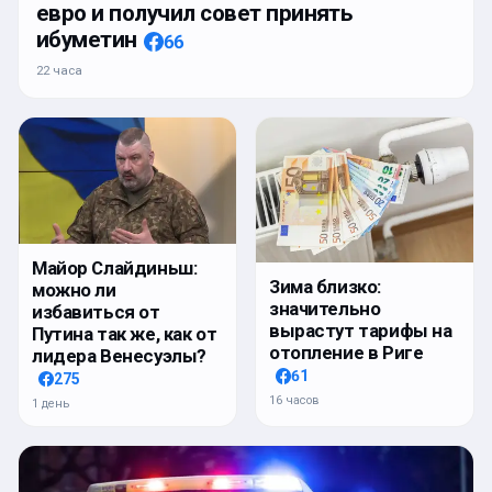
евро и получил совет принять
ибуметин
66
22 часа
Майор Слайдиньш:
Зима близко:
можно ли
значительно
избавиться от
вырастут тарифы на
Путина так же, как от
отопление в Риге
лидера Венесуэлы?
61
275
16 часов
1 день