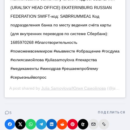
(URALSKY HEAD OFFICE) EKATERINBURG RUSSIAN
FEDERATION SWIFT-код: SABRRUMMEA1 Код
подразделения банка по месту ведения счёта карты
(для внутренних переводов по системе Сбербанк):
1685970268 #благотворительность
#поможемвсеммиром #мывместе #обращение #госдума
#юлиясамойлова #juliasamoylova #лекарства
#медикаменты #минздрав #решаемпроблему
#серьезныйвопрос
A post shared by
Julia Samoylova/Юлия Самойлова
(@jsvok) on
5
ПОДЕЛИТЬСЯ