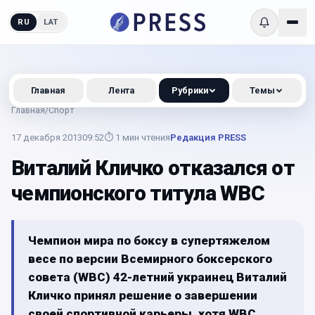
RU
LAT
Главная
Лента
Рубрики
Темы
Главная
/
Спорт
17 декабря 2013
09:52
⏱
1
мин чтения
Редакция PRESS
Виталий Кличко отказался от
чемпионского титула WBC
Чемпион мира по боксу в супертяжелом
весе по версии Всемирного боксерского
совета (WBC) 42-летний украинец Виталий
Кличко принял решение о завершении
своей спортивной карьеры, хотя WBC