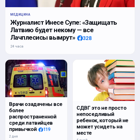
МЕДИЦИНА
Журналист Инесе Супе: «Защищать
Латвию будет некому — все
Лачплесисы вымрут»
328
24 часа
Врачи озадачены все
СДВГ это не просто
более
непоседливый
распространенной
ребенок, который не
среди латвийцев
может усидеть на
привычкой
119
месте
2 дня