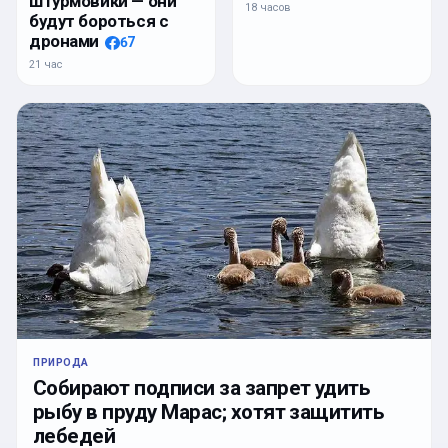
штурмовики — они
18 часов
будут бороться с
дронами
67
21 час
ПРИРОДА
Собирают подписи за запрет удить
рыбу в пруду Марас; хотят защитить
лебедей