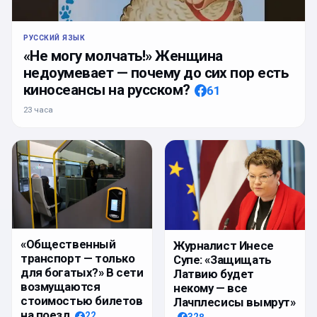
РУССКИЙ ЯЗЫК
«Не могу молчать!» Женщина
недоумевает — почему до сих пор есть
киносеансы на русском?
61
23 часа
«Общественный
Журналист Инесе
транспорт — только
Супе: «Защищать
для богатых?» В сети
Латвию будет
возмущаются
некому — все
стоимостью билетов
Лачплесисы вымрут»
на поезд
22
328