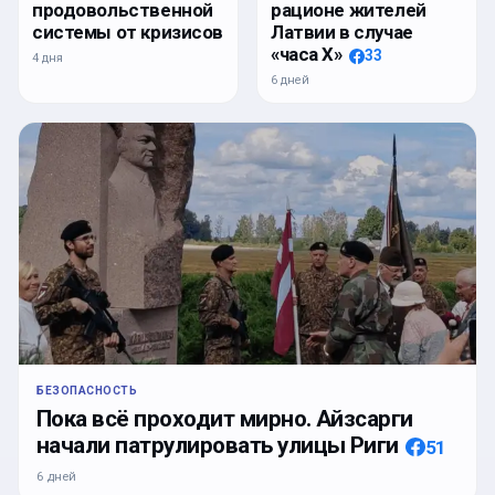
продовольственной
рационе жителей
системы от кризисов
Латвии в случае
«часа Х»
33
4 дня
6 дней
БЕЗОПАСНОСТЬ
Пока всё проходит мирно. Айзсарги
начали патрулировать улицы Риги
51
6 дней