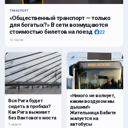
ТРАНСПОРТ
«Общественный транспорт — только
для богатых?» В сети возмущаются
стоимостью билетов на поезд
22
16 часов
«Никого не волнует,
Вся Рига будет
каким воздухом мы
сидеть в пробках?
дышим!»
Как Рига выживет
Жительница Бабите
без Вантового моста
жалуется на
автобусы
1 неделя