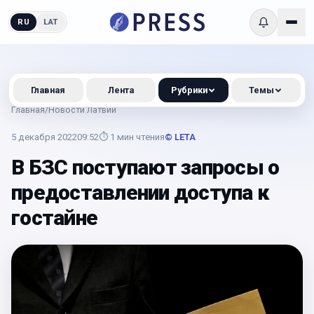
RU
LAT
Главная
Лента
Рубрики
Темы
Главная
/
Новости Латвии
5 декабря 2022
09:52
⏱
1
мин чтения
© LETA
В БЗС поступают запросы о
предоставлении доступа к
гостайне