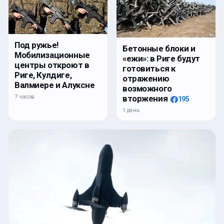
Под ружье!
Бетонные блоки и
Мобилизационные
«ежи»: в Риге будут
центры откроют в
готовиться к
Риге, Кулдиге,
отражению
Валмиере и Алуксне
возможного
7 часов
вторжения
195
1 день