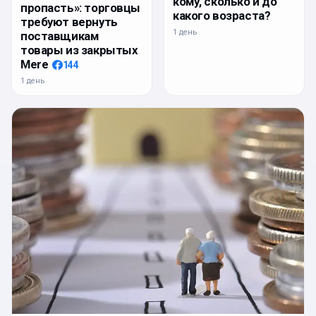
кому, сколько и до
пропасть»: торговцы
какого возраста?
требуют вернуть
1 день
поставщикам
товары из закрытых
Mere
144
1 день