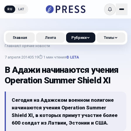
RU
LAT
Главная
Лента
Рубрики
Темы
Главная
/
Горячие новости
7 апреля 2014
05:19
⏱
1
мин чтения
© LETA
В Адажи начинаются учения
Operation Summer Shield XI
Сегодня на Адажском военном полигоне
начинаются учения Operation Summer
Shield XI, в которых примут участие более
600 солдат из Латвии, Эстонии и США.