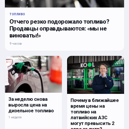
ТОПЛИВО
Отчего резко подорожало топливо?
Продавцы оправдываются: «мы не
виноваты!»
9 часов
За неделю снова
Почему в ближайшее
выросла цена на
время цены на
дизельное топливо
топливо на
латвийских АЗС
1 неделя
могут превысить 2
евро за литр?