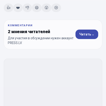
👍
❤️
👎
😄
😮
😢
КОММЕНТАРИИ
2 мнения читателей
Читать
→
Для участия в обсуждении нужен аккаунт
PRESS.LV.