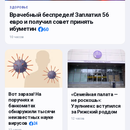
ЗДОРОВЬЕ
Врачебный беспредел! Заплатил 56
евро и получил совет принять
ибуметин
60
10 часов
Вот зараза! На
«Семейная палата —
поручнях и
не роскошь»:
банкоматах
Узулниекс вступился
обнаружили тысячи
за Рижский роддом
неизвестных науке
12 часов
вирусов
24
12 часов