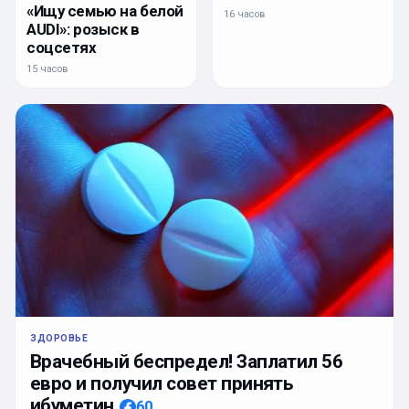
«Ищу семью на белой
16 часов
AUDI»: розыск в
соцсетях
15 часов
ЗДОРОВЬЕ
Врачебный беспредел! Заплатил 56
евро и получил совет принять
ибуметин
60