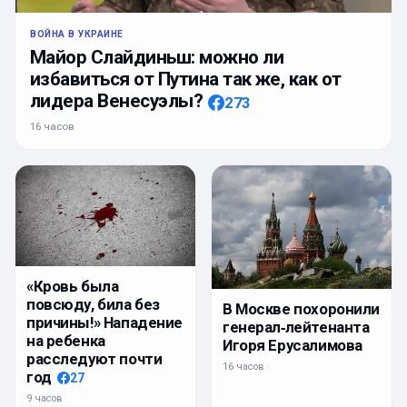
ВОЙНА В УКРАИНЕ
Майор Слайдиньш: можно ли
избавиться от Путина так же, как от
лидера Венесуэлы?
273
16 часов
«Кровь была
повсюду, била без
В Москве похоронили
причины!» Нападение
генерал‑лейтенанта
на ребенка
Игоря Ерусалимова
расследуют почти
16 часов
год
27
9 часов