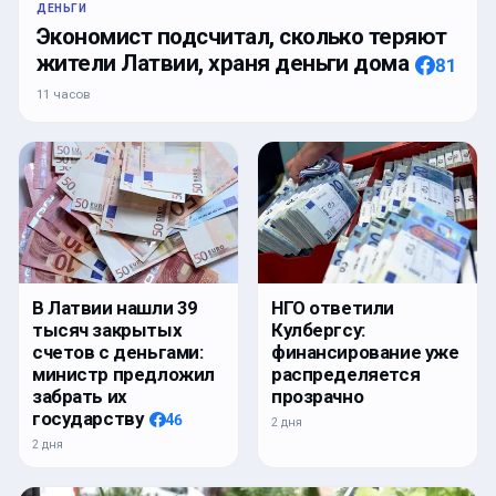
ДЕНЬГИ
Экономист подсчитал, сколько теряют
жители Латвии, храня деньги дома
81
11 часов
В Латвии нашли 39
НГО ответили
тысяч закрытых
Кулбергсу:
счетов с деньгами:
финансирование уже
министр предложил
распределяется
забрать их
прозрачно
государству
46
2 дня
2 дня