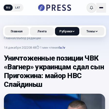
RU
LAT
Главная
Лента
Рубрики
Темы
Главная
/
Выбор редакции
14 декабря 2022
08:48
⏱
1
мин чтения
la.lv
Уничтоженные позиции ЧВК
«Вагнер» украинцам сдал сын
Пригожина: майор НВС
Слайдиньш