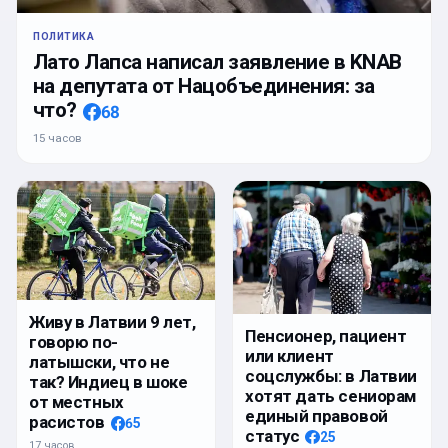
ПОЛИТИКА
Лато Лапса написал заявление в KNAB
на депутата от Нацобъединения: за
что?
68
15 часов
Живу в Латвии 9 лет,
Пенсионер, пациент
говорю по-
или клиент
латышски, что не
соцслужбы: в Латвии
так? Индиец в шоке
хотят дать сениорам
от местных
единый правовой
расистов
65
статус
25
17 часов