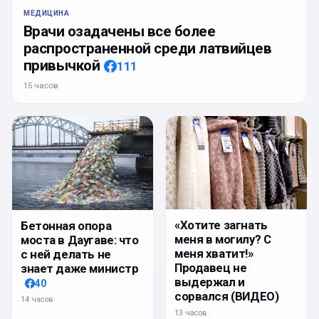
МЕДИЦИНА
Врачи озадачены все более
распространенной среди латвийцев
привычкой
111
15 часов
«Хотите загнать
Бетонная опора
меня в могилу? С
моста в Даугаве: что
меня хватит!»
с ней делать не
Продавец не
знает даже министр
выдержал и
40
сорвался (ВИДЕО)
14 часов
13 часов