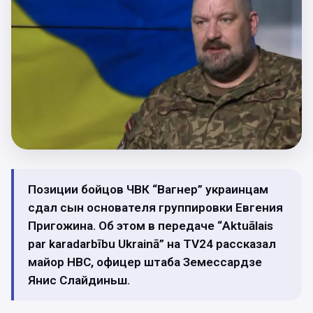
Позиции бойцов ЧВК “Вагнер” украинцам
сдал сын основателя группировки Евгения
Пригожина. Об этом в передаче “Aktuālais
par karadarbību Ukrainā” на TV24 рассказал
майор НВС, офицер штаба Земессардзе
Янис Слайдиньш.