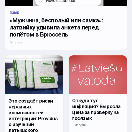
ЯЗЫК
«Мужчина, бесполый или самка»:
латвийку удивила анкета перед
полётом в Брюссель
9 часов
Откуда тут
Это создаёт риски
инфляция? Выросла
неравных
цена за проверку на
возможностей
госязык
интеграции: Providus
о изучении
1 неделя
латышского