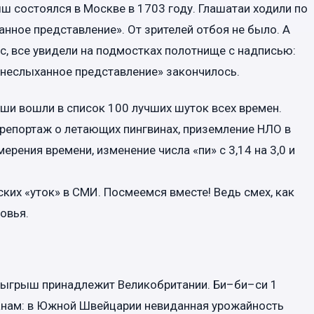
 состоялся в Москве в 1703 году. Глашатаи ходили по
анное представление». От зрителей отбоя не было. А
с, все увидели на подмостках полотнище с надписью:
 «неслыханное представление» закончилось.
и вошли в список 100 лучших шуток всех времен.
репортаж о летающих пингвинах, приземление НЛО в
рения времени, изменение числа «пи» с 3,14 на 3,0 и
ких «уток» в СМИ. Посмеемся вместе! Ведь смех, как
овья.
зыгрыш принадлежит Великобритании. Би–би–си 1
анам: в Южной Швейцарии невиданная урожайность