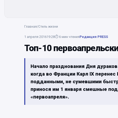
Главная
/
Стиль жизни
1 апреля 2016
19:28
⏱
6
мин чтения
Редакция PRESS
Топ-10 первоапрельск
Начало празднования Дня дураков 
когда во Франции Карл IX перенес 
подданными, не сумевшими быстр
принося им 1 января смешные под
«первоапреля».