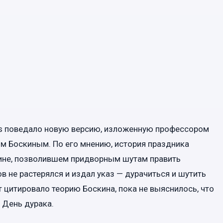
ess поведало новую версию, изложенную профессором
м Боскиным. По его мнению, история праздника
ине, позволившем придворным шутам править
в не растерялся и издал указ — дурачиться и шутить
 цитировало теорию Боскина, пока не выяснилось, что
 День дурака.