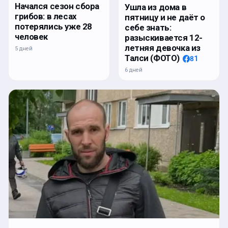
Начался сезон сбора
Ушла из дома в
грибов: в лесах
пятницу и не даёт о
потерялись уже 28
себе знать:
человек
разыскивается 12-
летняя девочка из
5 дней
Талси (ФОТО)
81
6 дней