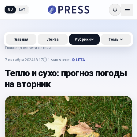
RU
LAT
Главная
Лента
Рубрики
Темы
Главная
/
Новости Латвии
7 октября 2024
18:17
⏱
1
мин чтения
© LETA
Тепло и сухо: прогноз погоды
на вторник