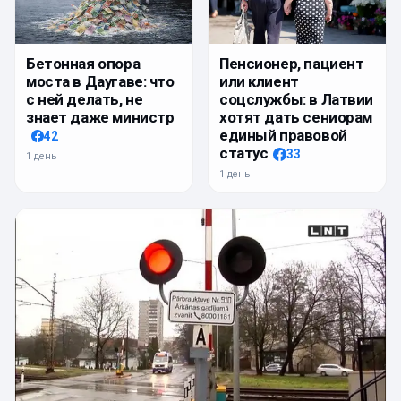
Бетонная опора
Пенсионер, пациент
моста в Даугаве: что
или клиент
с ней делать, не
соцслужбы: в Латвии
знает даже министр
хотят дать сениорам
единый правовой
42
статус
33
1 день
1 день