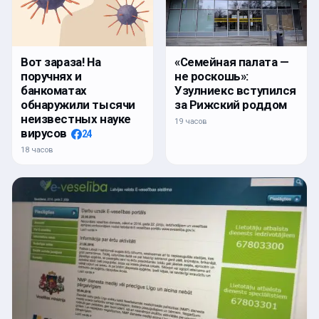
Вот зараза! На
«Семейная палата —
поручнях и
не роскошь»:
банкоматах
Узулниекс вступился
обнаружили тысячи
за Рижский роддом
неизвестных науке
19 часов
вирусов
24
18 часов