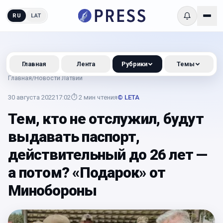
RU
LAT
Главная
Лента
Рубрики
Темы
Главная
/
Новости Латвии
30 августа 2022
17:02
⏱
2
мин чтения
© LETA
Тем, кто не отслужил, будут
выдавать паспорт,
действительный до 26 лет —
а потом? «Подарок» от
Минобороны