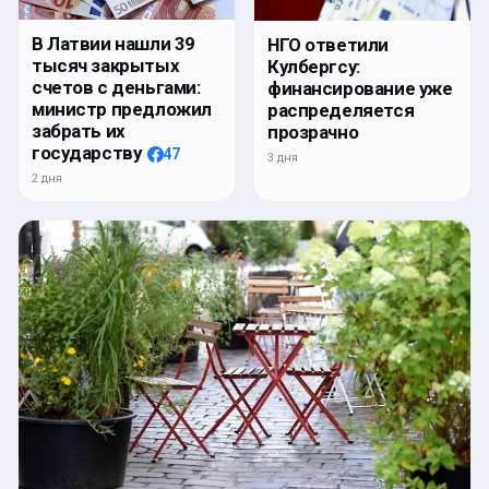
В Латвии нашли 39
НГО ответили
тысяч закрытых
Кулбергсу:
счетов с деньгами:
финансирование уже
министр предложил
распределяется
забрать их
прозрачно
государству
47
3 дня
2 дня