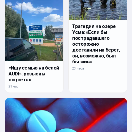
Трагедия на озере
Усма: «Если бы
пострадавшего
осторожно
доставили на берег,
он, возможно, был
бы жив».
«Ищу семью на белой
23 часа
AUDI»: розыск в
соцсетях
21 час